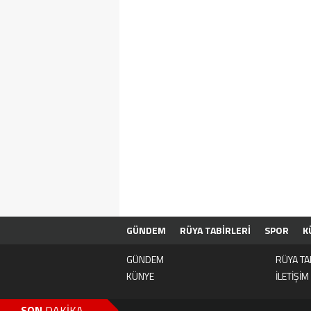
GÜNDEM
RÜYA TABİRLERİ
SPOR
K
GÜNDEM
RÜYA TA
KÜNYE
İLETİŞİM
SON
DAKİKA