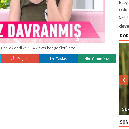
kavga
oldu 
görme
deva
POP
0 'de eklendi ve 124 views kez görüntülendi.
Paylaş
Paylaş
Yorum Yaz
SU
SON