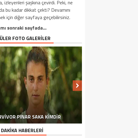
, izleyenleri şaşkına çevirdi. Peki, ne
da bu kadar dikkat çekti? Devamını
k için diğer sayfaya geçebilirsiniz.
mı sonraki sayfada…
ÜLER FOTO GALERİLER
HÜKÜMET DURAMADI VE HAREKETE
MARKETLERDEN TOPLATILMAYA
EMEKLI VATANDAŞLARIMIZI
RVIVOR PINAR SAKA KIMDIR
KORHAN BERZEG’E DAIR
ILGILENDIREN GELIŞME
DALGALAR 2,5 METRE
NACI GÖRÜR AKTARDI
ŞEHITLERIMIZ OLDU
REZIDANS DAIREDE
YARGI DIZISINDE
GEÇTI BILE
BAŞLANDI
 DAKİKA HABERLERİ