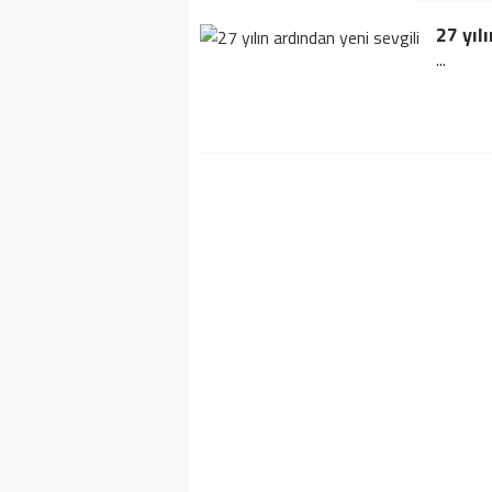
27 yıl
...