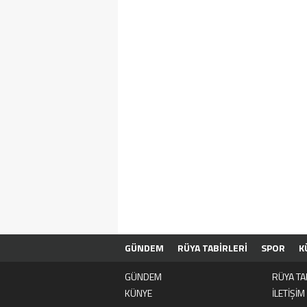
GÜNDEM
RÜYA TABİRLERİ
SPOR
K
GÜNDEM
RÜYA TA
KÜNYE
İLETİŞİM