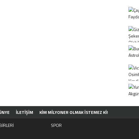
ÜNYE
İLETİŞİM
KIM MILYONER OLMAK İSTEMEZ KI!
BİRLERİ
SPOR