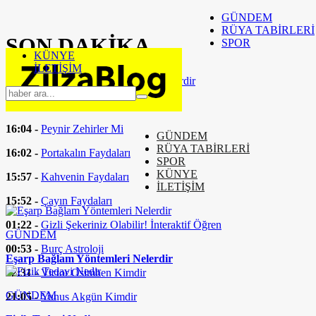
GÜNDEM
RÜYA TABİRLERİ
SON
DAKİKA
SPOR
KÜNYE
İLETİŞİM
16:37 -
Eşarp Bağlam Yöntemleri Nelerdir
16:24 -
Fizik Tedavi Nedir
16:04 -
Peynir Zehirler Mi
GÜNDEM
RÜYA TABİRLERİ
16:02 -
Portakalın Faydaları
SPOR
KÜNYE
15:57 -
Kahvenin Faydaları
İLETİŞİM
15:52 -
Çayın Faydaları
01:22 -
Gizli Şekeriniz Olabilir! İnteraktif Öğren
GÜNDEM
00:53 -
Burç Astroloji
Eşarp Bağlam Yöntemleri Nelerdir
22:31 -
Victor Osimhen Kimdir
GÜNDEM
21:05 -
Yunus Akgün Kimdir