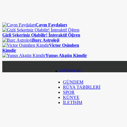
Çayın Faydaları
Gizli Şekeriniz Olabilir! İnteraktif Öğren
Burç Astroloji
Victor Osimhen
Kimdir
Yunus Akgün Kimdir
GÜNDEM
GÜNDEM
RÜYA TABİRLERİ
RÜYA TABİRLERİ
SPOR
SPOR
KÜNYE
İLETİŞİM
KÜNYE
İLETİŞİM