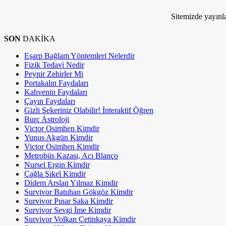
Kim Milyoner Olmak İstemez ki!
Sitemizde yayınla
SON
DAKİKA
Eşarp Bağlam Yöntemleri Nelerdir
Fizik Tedavi Nedir
Peynir Zehirler Mi
Portakalın Faydaları
Kahvenin Faydaları
Çayın Faydaları
Gizli Şekeriniz Olabilir! İnteraktif Öğren
Burç Astroloji
Victor Osimhen Kimdir
Yunus Akgün Kimdir
Victor Osimhen Kimdir
Metrobüs Kazası, Acı Blanço
Nursel Ergin Kimdir
Çağla Şıkel Kimdir
Didem Arslan Yılmaz Kimdir
Survivor Batuhan Gökgöz Kimdir
Survivor Pınar Saka Kimdir
Survivor Sevgi İme Kimdir
Survivor Volkan Çetinkaya Kimdir