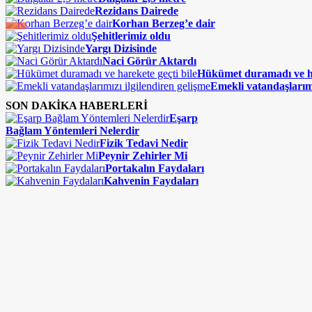
Rezidans Dairede
Korhan Berzeg’e dair
Şehitlerimiz oldu
Yargı Dizisinde
Naci Görür Aktardı
Hükümet duramadı ve ha
Emekli vatandaşlarımı
SON DAKİKA HABERLERİ
Eşarp
Bağlam Yöntemleri Nelerdir
Fizik Tedavi Nedir
Peynir Zehirler Mi
Portakalın Faydaları
Kahvenin Faydaları