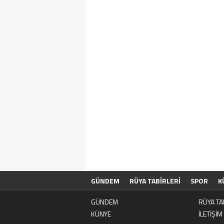
GÜNDEM
RÜYA TABİRLERİ
SPOR
K
GÜNDEM
RÜYA TA
KÜNYE
İLETİŞİM