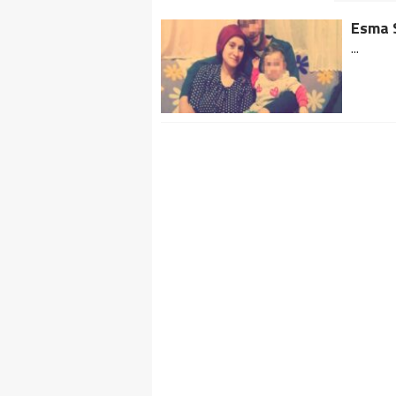
Esma 
...