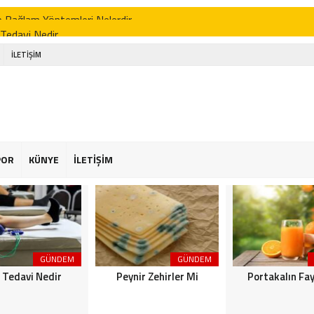
 Tedavi Nedir
r Zehirler Mi
İLETİŞİM
kalın Faydaları
enin Faydaları
 Faydaları
 Şekeriniz Olabilir! İnteraktif Öğren
POR
KÜNYE
İLETİŞİM
Astroloji
or Osimhen Kimdir
GÜNDEM
GÜNDEM
k Tedavi Nedir
Peynir Zehirler Mi
Portakalın Fay