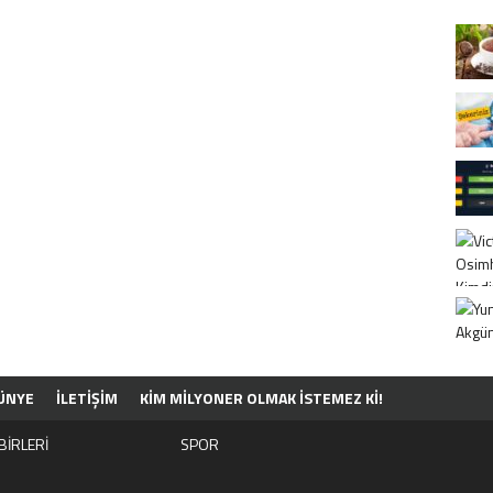
ÜNYE
İLETİŞİM
KIM MILYONER OLMAK İSTEMEZ KI!
BİRLERİ
SPOR