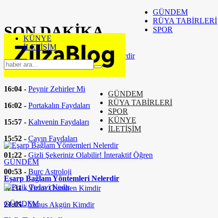
GÜNDEM
RÜYA TABİRLERİ
SON
DAKİKA
SPOR
KÜNYE
İLETİŞİM
16:37 -
Eşarp Bağlam Yöntemleri Nelerdir
16:24 -
Fizik Tedavi Nedir
16:04 -
Peynir Zehirler Mi
GÜNDEM
RÜYA TABİRLERİ
16:02 -
Portakalın Faydaları
SPOR
KÜNYE
15:57 -
Kahvenin Faydaları
İLETİŞİM
15:52 -
Çayın Faydaları
01:22 -
Gizli Şekeriniz Olabilir! İnteraktif Öğren
GÜNDEM
00:53 -
Burç Astroloji
Eşarp Bağlam Yöntemleri Nelerdir
22:31 -
Victor Osimhen Kimdir
GÜNDEM
21:05 -
Yunus Akgün Kimdir