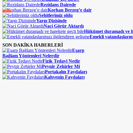
Rezidans Dairede
Korhan Berzeg’e dair
Şehitlerimiz oldu
Yargı Dizisinde
Naci Görür Aktardı
Hükümet duramadı ve ha
Emekli vatandaşlarımı
SON DAKİKA HABERLERİ
Eşarp
Bağlam Yöntemleri Nelerdir
Fizik Tedavi Nedir
Peynir Zehirler Mi
Portakalın Faydaları
Kahvenin Faydaları