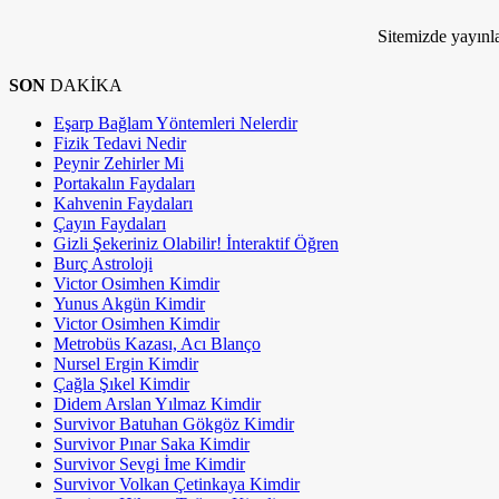
Kim Milyoner Olmak İstemez ki!
Sitemizde yayınla
SON
DAKİKA
Eşarp Bağlam Yöntemleri Nelerdir
Fizik Tedavi Nedir
Peynir Zehirler Mi
Portakalın Faydaları
Kahvenin Faydaları
Çayın Faydaları
Gizli Şekeriniz Olabilir! İnteraktif Öğren
Burç Astroloji
Victor Osimhen Kimdir
Yunus Akgün Kimdir
Victor Osimhen Kimdir
Metrobüs Kazası, Acı Blanço
Nursel Ergin Kimdir
Çağla Şıkel Kimdir
Didem Arslan Yılmaz Kimdir
Survivor Batuhan Gökgöz Kimdir
Survivor Pınar Saka Kimdir
Survivor Sevgi İme Kimdir
Survivor Volkan Çetinkaya Kimdir