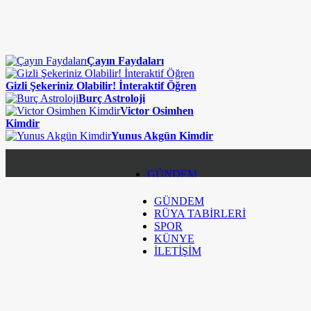
Çayın Faydaları
Gizli Şekeriniz Olabilir! İnteraktif Öğren
Burç Astroloji
Victor Osimhen
Kimdir
Yunus Akgün Kimdir
GÜNDEM
GÜNDEM
RÜYA TABİRLERİ
RÜYA TABİRLERİ
SPOR
SPOR
KÜNYE
İLETİŞİM
KÜNYE
İLETİŞİM