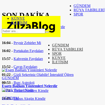
GÜNDEM
RÜYA TABİRLERİ
SON
DAKİKA
SPOR
KÜNYE
İLETİŞİM
16:37 -
Eşarp Bağlam Yöntemleri Nelerdir
16:24 -
Fizik Tedavi Nedir
16:04 -
Peynir Zehirler Mi
GÜNDEM
RÜYA TABİRLERİ
16:02 -
Portakalın Faydaları
SPOR
KÜNYE
15:57 -
Kahvenin Faydaları
İLETİŞİM
15:52 -
Çayın Faydaları
01:22 -
Gizli Şekeriniz Olabilir! İnteraktif Öğren
GÜNDEM
00:53 -
Burç Astroloji
Eşarp Bağlam Yöntemleri Nelerdir
22:31 -
Victor Osimhen Kimdir
GÜNDEM
21:05 -
Yunus Akgün Kimdir