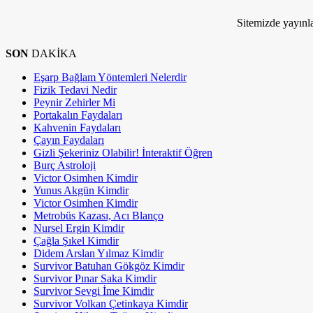
Kim Milyoner Olmak İstemez ki!
Sitemizde yayınla
SON
DAKİKA
Eşarp Bağlam Yöntemleri Nelerdir
Fizik Tedavi Nedir
Peynir Zehirler Mi
Portakalın Faydaları
Kahvenin Faydaları
Çayın Faydaları
Gizli Şekeriniz Olabilir! İnteraktif Öğren
Burç Astroloji
Victor Osimhen Kimdir
Yunus Akgün Kimdir
Victor Osimhen Kimdir
Metrobüs Kazası, Acı Blanço
Nursel Ergin Kimdir
Çağla Şıkel Kimdir
Didem Arslan Yılmaz Kimdir
Survivor Batuhan Gökgöz Kimdir
Survivor Pınar Saka Kimdir
Survivor Sevgi İme Kimdir
Survivor Volkan Çetinkaya Kimdir