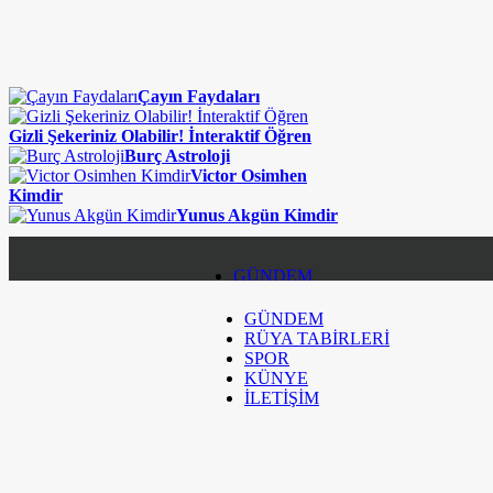
Çayın Faydaları
Gizli Şekeriniz Olabilir! İnteraktif Öğren
Burç Astroloji
Victor Osimhen
Kimdir
Yunus Akgün Kimdir
GÜNDEM
GÜNDEM
RÜYA TABİRLERİ
RÜYA TABİRLERİ
SPOR
SPOR
KÜNYE
İLETİŞİM
KÜNYE
İLETİŞİM