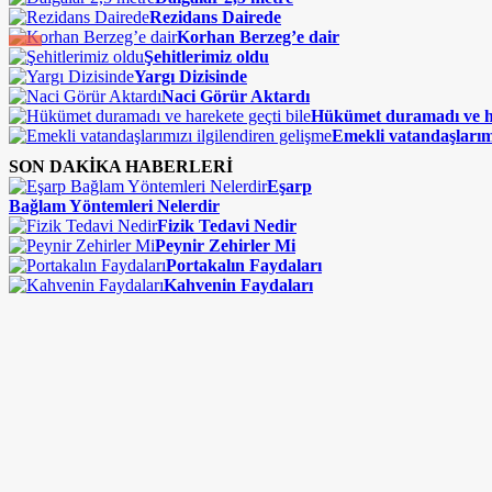
Rezidans Dairede
Korhan Berzeg’e dair
Şehitlerimiz oldu
Yargı Dizisinde
Naci Görür Aktardı
Hükümet duramadı ve ha
Emekli vatandaşlarımı
SON DAKİKA HABERLERİ
Eşarp
Bağlam Yöntemleri Nelerdir
Fizik Tedavi Nedir
Peynir Zehirler Mi
Portakalın Faydaları
Kahvenin Faydaları