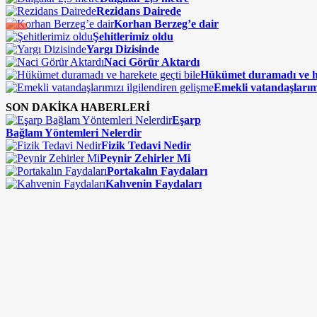
Rezidans Dairede
Korhan Berzeg’e dair
Şehitlerimiz oldu
Yargı Dizisinde
Naci Görür Aktardı
Hükümet duramadı ve ha
Emekli vatandaşlarımı
SON DAKİKA HABERLERİ
Eşarp
Bağlam Yöntemleri Nelerdir
Fizik Tedavi Nedir
Peynir Zehirler Mi
Portakalın Faydaları
Kahvenin Faydaları