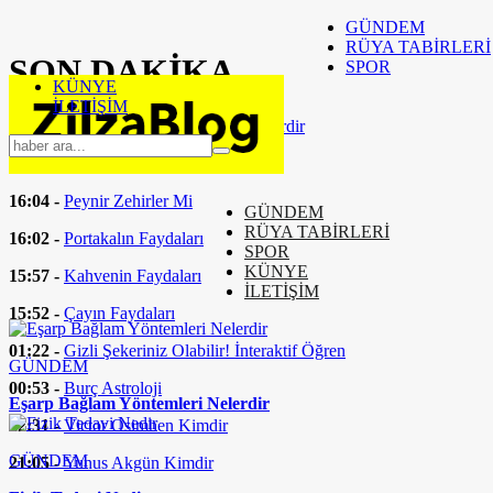
GÜNDEM
RÜYA TABİRLERİ
SON
DAKİKA
SPOR
KÜNYE
İLETİŞİM
16:37 -
Eşarp Bağlam Yöntemleri Nelerdir
16:24 -
Fizik Tedavi Nedir
16:04 -
Peynir Zehirler Mi
GÜNDEM
RÜYA TABİRLERİ
16:02 -
Portakalın Faydaları
SPOR
KÜNYE
15:57 -
Kahvenin Faydaları
İLETİŞİM
15:52 -
Çayın Faydaları
01:22 -
Gizli Şekeriniz Olabilir! İnteraktif Öğren
GÜNDEM
00:53 -
Burç Astroloji
Eşarp Bağlam Yöntemleri Nelerdir
22:31 -
Victor Osimhen Kimdir
GÜNDEM
21:05 -
Yunus Akgün Kimdir