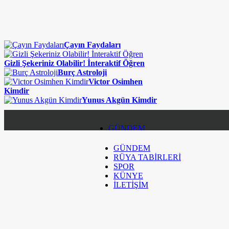
Çayın Faydaları
Gizli Şekeriniz Olabilir! İnteraktif Öğren
Burç Astroloji
Victor Osimhen
Kimdir
Yunus Akgün Kimdir
GÜNDEM
GÜNDEM
RÜYA TABİRLERİ
RÜYA TABİRLERİ
SPOR
SPOR
KÜNYE
İLETİŞİM
KÜNYE
İLETİŞİM