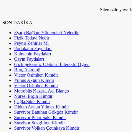
Kim Milyoner Olmak İstemez ki!
Sitemizde yayınla
SON
DAKİKA
Eşarp Bağlam Yöntemleri Nelerdir
Fizik Tedavi Nedir
Peynir Zehirler Mi
Portakalın Faydaları
Kahvenin Faydaları
Çayın Faydaları
Gizli Şekeriniz Olabilir! İnteraktif Öğren
Burç Astroloji
Victor Osimhen Kimdir
Yunus Akgün Kimdir
Victor Osimhen Kimdir
Metrobüs Kazası, Acı Blanço
Nursel Ergin Kimdir
Çağla Şıkel Kimdir
Didem Arslan Yılmaz Kimdir
Survivor Batuhan Gökgöz Kimdir
Survivor Pınar Saka Kimdir
Survivor Sevgi İme Kimdir
Survivor Volkan Çetinkaya Kimdir