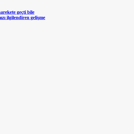
rekete geçti bile
zı ilgilendiren gelişme