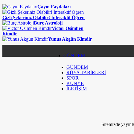
Çayın Faydaları
Gizli Şekeriniz Olabilir! İnteraktif Öğren
Burç Astroloji
Victor Osimhen
Kimdir
Yunus Akgün Kimdir
GÜNDEM
GÜNDEM
RÜYA TABİRLERİ
RÜYA TABİRLERİ
SPOR
SPOR
KÜNYE
İLETİŞİM
KÜNYE
İLETİŞİM
Kim Milyoner Olmak İstemez ki!
Sitemizde yayınla