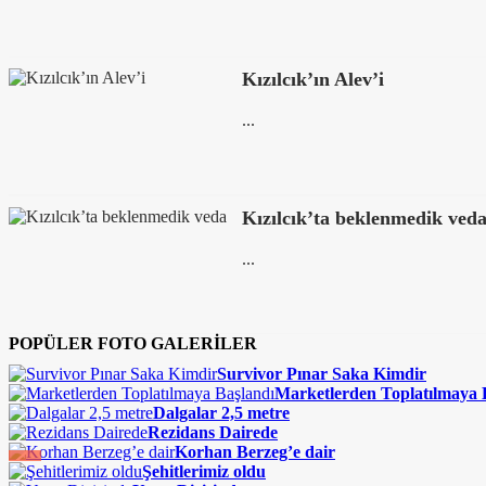
Kızılcık’ın Alev’i
...
Kızılcık’ta beklenmedik ved
...
POPÜLER FOTO GALERİLER
Survivor Pınar Saka Kimdir
Marketlerden Toplatılmaya 
Dalgalar 2,5 metre
Rezidans Dairede
Korhan Berzeg’e dair
Şehitlerimiz oldu