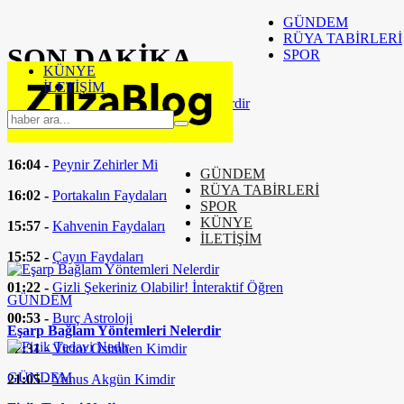
GÜNDEM
RÜYA TABİRLERİ
SON
DAKİKA
SPOR
KÜNYE
İLETİŞİM
16:37 -
Eşarp Bağlam Yöntemleri Nelerdir
16:24 -
Fizik Tedavi Nedir
16:04 -
Peynir Zehirler Mi
GÜNDEM
RÜYA TABİRLERİ
16:02 -
Portakalın Faydaları
SPOR
KÜNYE
15:57 -
Kahvenin Faydaları
İLETİŞİM
15:52 -
Çayın Faydaları
01:22 -
Gizli Şekeriniz Olabilir! İnteraktif Öğren
GÜNDEM
00:53 -
Burç Astroloji
Eşarp Bağlam Yöntemleri Nelerdir
22:31 -
Victor Osimhen Kimdir
GÜNDEM
21:05 -
Yunus Akgün Kimdir