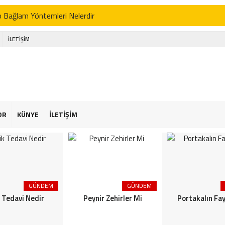
p Bağlam Yöntemleri Nelerdir
 Tedavi Nedir
İLETİŞİM
r Zehirler Mi
kalın Faydaları
enin Faydaları
 Faydaları
OR
KÜNYE
İLETİŞİM
 Şekeriniz Olabilir! İnteraktif Öğren
Astroloji
or Osimhen Kimdir
GÜNDEM
GÜNDEM
s Akgün Kimdir
k Tedavi Nedir
Peynir Zehirler Mi
Portakalın Fay