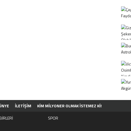
ÜNYE
İLETİŞİM
KIM MILYONER OLMAK İSTEMEZ KI!
BİRLERİ
SPOR