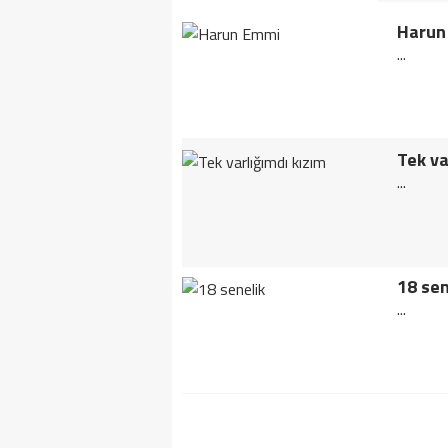
Harun
...
Tek va
...
18 sen
...