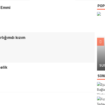
POP
 Emmi
rlığımdı kızım
SU
elik
SON