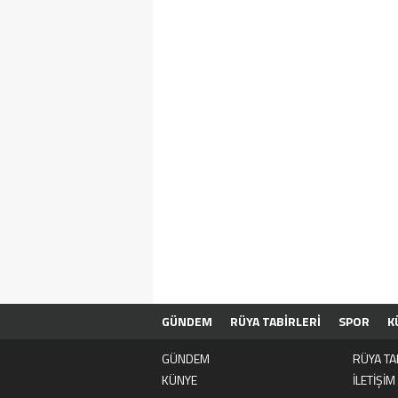
GÜNDEM
RÜYA TABİRLERİ
SPOR
K
GÜNDEM
RÜYA TA
KÜNYE
İLETİŞİM