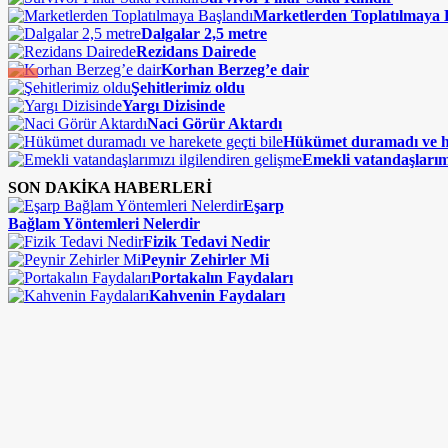
Marketlerden Toplatılmaya 
Dalgalar 2,5 metre
Rezidans Dairede
Korhan Berzeg’e dair
Şehitlerimiz oldu
Yargı Dizisinde
Naci Görür Aktardı
Hükümet duramadı ve ha
Emekli vatandaşlarımı
SON DAKİKA HABERLERİ
Eşarp
Bağlam Yöntemleri Nelerdir
Fizik Tedavi Nedir
Peynir Zehirler Mi
Portakalın Faydaları
Kahvenin Faydaları