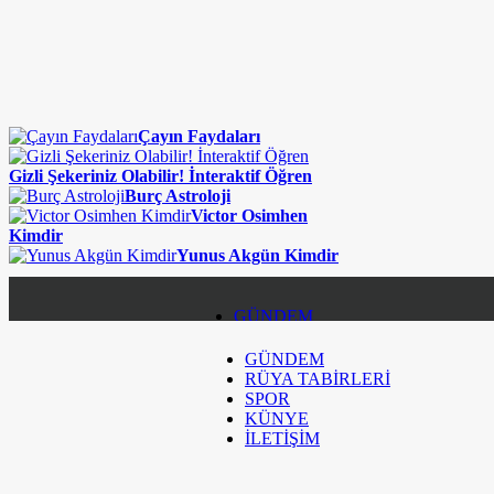
Çayın Faydaları
Gizli Şekeriniz Olabilir! İnteraktif Öğren
Burç Astroloji
Victor Osimhen
Kimdir
Yunus Akgün Kimdir
GÜNDEM
GÜNDEM
RÜYA TABİRLERİ
RÜYA TABİRLERİ
SPOR
SPOR
KÜNYE
İLETİŞİM
KÜNYE
İLETİŞİM