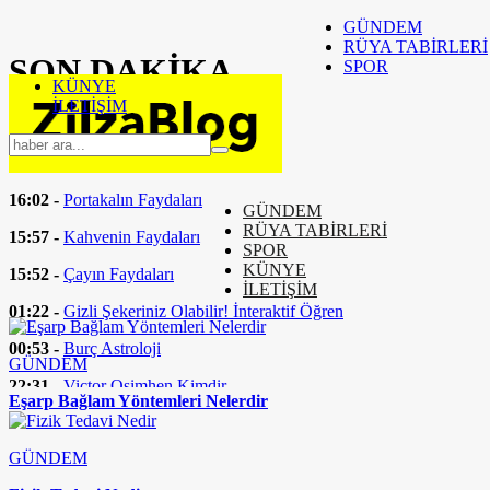
GÜNDEM
RÜYA TABİRLERİ
SON
DAKİKA
SPOR
KÜNYE
İLETİŞİM
16:24 -
Fizik Tedavi Nedir
16:04 -
Peynir Zehirler Mi
16:02 -
Portakalın Faydaları
GÜNDEM
RÜYA TABİRLERİ
15:57 -
Kahvenin Faydaları
SPOR
KÜNYE
15:52 -
Çayın Faydaları
İLETİŞİM
01:22 -
Gizli Şekeriniz Olabilir! İnteraktif Öğren
00:53 -
Burç Astroloji
GÜNDEM
22:31 -
Victor Osimhen Kimdir
Eşarp Bağlam Yöntemleri Nelerdir
GÜNDEM