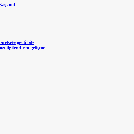
Başlandı
rekete geçti bile
zı ilgilendiren gelişme