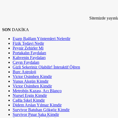
Kim Milyoner Olmak İstemez ki!
Sitemizde yayınla
SON
DAKİKA
Eşarp Bağlam Yöntemleri Nelerdir
Fizik Tedavi Nedir
Peynir Zehirler Mi
Portakalın Faydaları
Kahvenin Faydaları
Çayın Faydaları
Gizli Şekeriniz Olabilir! İnteraktif Öğren
Burç Astroloji
Victor Osimhen Kimdir
Yunus Akgün Kimdir
Victor Osimhen Kimdir
Metrobüs Kazası, Acı Blanço
Nursel Ergin Kimdir
Çağla Şıkel Kimdir
Didem Arslan Yılmaz Kimdir
Survivor Batuhan Gökgöz Kimdir
Survivor Pınar Saka Kimdir