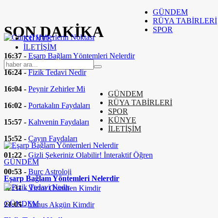
GÜNDEM
RÜYA TABİRLERİ
SON
DAKİKA
SPOR
KÜNYE
İLETİŞİM
16:37 -
Eşarp Bağlam Yöntemleri Nelerdir
16:24 -
Fizik Tedavi Nedir
16:04 -
Peynir Zehirler Mi
GÜNDEM
RÜYA TABİRLERİ
16:02 -
Portakalın Faydaları
SPOR
KÜNYE
15:57 -
Kahvenin Faydaları
İLETİŞİM
15:52 -
Çayın Faydaları
01:22 -
Gizli Şekeriniz Olabilir! İnteraktif Öğren
GÜNDEM
00:53 -
Burç Astroloji
Eşarp Bağlam Yöntemleri Nelerdir
22:31 -
Victor Osimhen Kimdir
GÜNDEM
21:05 -
Yunus Akgün Kimdir