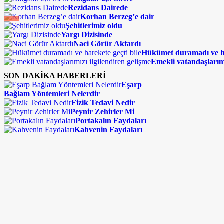
Rezidans Dairede
Korhan Berzeg’e dair
Şehitlerimiz oldu
Yargı Dizisinde
Naci Görür Aktardı
Hükümet duramadı ve ha
Emekli vatandaşlarımı
SON DAKİKA HABERLERİ
Eşarp
Bağlam Yöntemleri Nelerdir
Fizik Tedavi Nedir
Peynir Zehirler Mi
Portakalın Faydaları
Kahvenin Faydaları