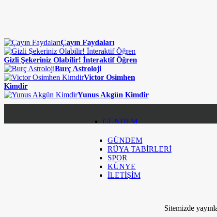
Çayın Faydaları
Gizli Şekeriniz Olabilir! İnteraktif Öğren
Burç Astroloji
Victor Osimhen
Kimdir
Yunus Akgün Kimdir
GÜNDEM
GÜNDEM
RÜYA TABİRLERİ
RÜYA TABİRLERİ
SPOR
SPOR
KÜNYE
İLETİŞİM
KÜNYE
İLETİŞİM
Sitemizde yayınla