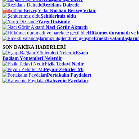
Rezidans Dairede
Korhan Berzeg’e dair
Şehitlerimiz oldu
Yargı Dizisinde
Naci Görür Aktardı
Hükümet duramadı ve ha
Emekli vatandaşlarımı
SON DAKİKA HABERLERİ
Eşarp
Bağlam Yöntemleri Nelerdir
Fizik Tedavi Nedir
Peynir Zehirler Mi
Portakalın Faydaları
Kahvenin Faydaları