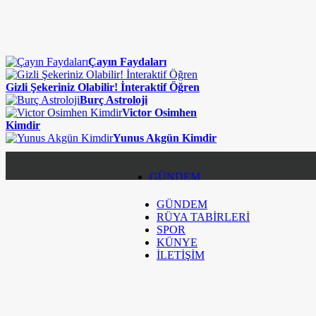
Çayın Faydaları
Gizli Şekeriniz Olabilir! İnteraktif Öğren
Burç Astroloji
Victor Osimhen
Kimdir
Yunus Akgün Kimdir
GÜNDEM
GÜNDEM
RÜYA TABİRLERİ
RÜYA TABİRLERİ
SPOR
SPOR
KÜNYE
İLETİŞİM
KÜNYE
İLETİŞİM