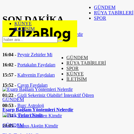
GÜNDEM
RÜYA TABİRLERİ
SON
DAKİKA
SPOR
KÜNYE
İLETİŞİM
16:37 -
Eşarp Bağlam Yöntemleri Nelerdir
16:24 -
Fizik Tedavi Nedir
16:04 -
Peynir Zehirler Mi
GÜNDEM
RÜYA TABİRLERİ
16:02 -
Portakalın Faydaları
SPOR
KÜNYE
15:57 -
Kahvenin Faydaları
İLETİŞİM
15:52 -
Çayın Faydaları
01:22 -
Gizli Şekeriniz Olabilir! İnteraktif Öğren
GÜNDEM
00:53 -
Burç Astroloji
Eşarp Bağlam Yöntemleri Nelerdir
22:31 -
Victor Osimhen Kimdir
GÜNDEM
21:05 -
Yunus Akgün Kimdir