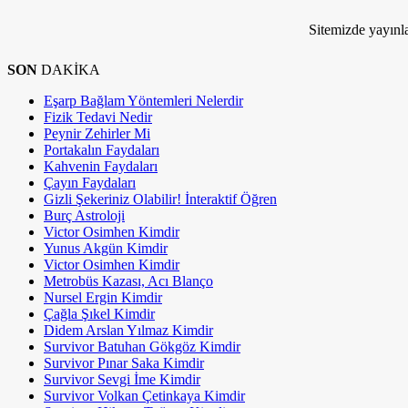
Kim Milyoner Olmak İstemez ki!
Sitemizde yayınla
SON
DAKİKA
Eşarp Bağlam Yöntemleri Nelerdir
Fizik Tedavi Nedir
Peynir Zehirler Mi
Portakalın Faydaları
Kahvenin Faydaları
Çayın Faydaları
Gizli Şekeriniz Olabilir! İnteraktif Öğren
Burç Astroloji
Victor Osimhen Kimdir
Yunus Akgün Kimdir
Victor Osimhen Kimdir
Metrobüs Kazası, Acı Blanço
Nursel Ergin Kimdir
Çağla Şıkel Kimdir
Didem Arslan Yılmaz Kimdir
Survivor Batuhan Gökgöz Kimdir
Survivor Pınar Saka Kimdir
Survivor Sevgi İme Kimdir
Survivor Volkan Çetinkaya Kimdir