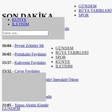
GÜNDEM
RÜYA TABİRLERİ
SON
DAKİKA
SPOR
KÜNYE
İLETİŞİM
16:37 -
Eşarp Bağlam Yöntemleri Nelerdir
16:24 -
Fizik Tedavi Nedir
16:04 -
Peynir Zehirler Mi
GÜNDEM
RÜYA TABİRLERİ
16:02 -
Portakalın Faydaları
SPOR
KÜNYE
15:57 -
Kahvenin Faydaları
İLETİŞİM
15:52 -
Çayın Faydaları
01:22 -
Gizli Şekeriniz Olabilir! İnteraktif Öğren
00:53 -
Burç Astroloji
22:31 -
Victor Osimhen Kimdir
21:05 -
Yunus Akgün Kimdir
GÜNDEM