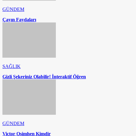
GÜNDEM
Çayın Faydaları
SAĞLIK
Gizli Şekeriniz Olabilir! İnteraktif Öğren
GÜNDEM
Victor Osimhen Kimdir