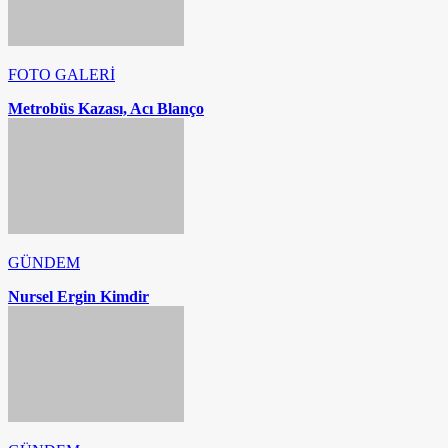
FOTO GALERİ
Metrobüs Kazası, Acı Blanço
GÜNDEM
Nursel Ergin Kimdir