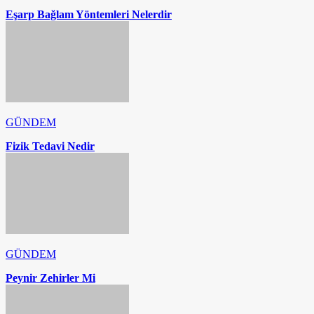
Eşarp Bağlam Yöntemleri Nelerdir
GÜNDEM
Fizik Tedavi Nedir
GÜNDEM
Peynir Zehirler Mi