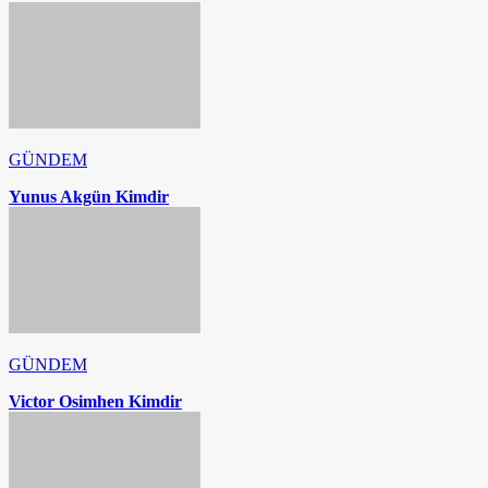
GÜNDEM
Yunus Akgün Kimdir
GÜNDEM
Victor Osimhen Kimdir