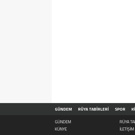
GÜNDEM
RÜYA TABİRLERİ
SPOR
K
GÜNDEM
RÜYA TA
KÜNYE
İLETİŞİM