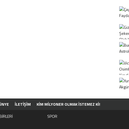
ÜNYE
İLETİŞİM
KIM MILYONER OLMAK İSTEMEZ KI!
BİRLERİ
SPOR