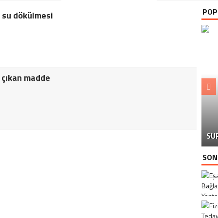
POP
 su dökülmesi
 çıkan madde
SU
SON