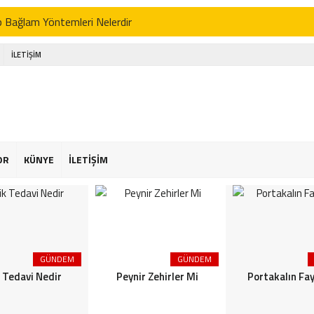
p Bağlam Yöntemleri Nelerdir
 Tedavi Nedir
İLETİŞİM
r Zehirler Mi
kalın Faydaları
enin Faydaları
 Faydaları
OR
KÜNYE
İLETİŞİM
 Şekeriniz Olabilir! İnteraktif Öğren
Astroloji
or Osimhen Kimdir
GÜNDEM
GÜNDEM
s Akgün Kimdir
k Tedavi Nedir
Peynir Zehirler Mi
Portakalın Fay