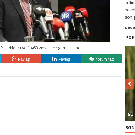
ardın
beled
son g
deva
POP
 'de eklendi ve 1.463 views kez görüntülendi.
Paylaş
Paylaş
Yorum Yaz
SU
SON