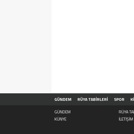
GÜNDEM
RÜYA TABİRLERİ
SPOR
K
GÜNDEM
RÜYA TA
KÜNYE
İLETİŞİM