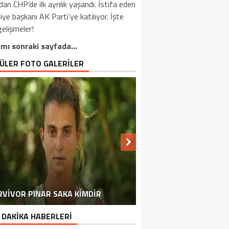
dan CHP’de ilk ayrılık yaşandı. İstifa eden
iye başkanı AK Parti’ye katılıyor. İşte
elişmeler!
mı sonraki sayfada…
ÜLER FOTO GALERİLER
HÜKÜMET DURAMADI VE HAREKETE
MARKETLERDEN TOPLATILMAYA
EMEKLI VATANDAŞLARIMIZI
RVIVOR PINAR SAKA KIMDIR
KORHAN BERZEG’E DAIR
ILGILENDIREN GELIŞME
DALGALAR 2,5 METRE
NACI GÖRÜR AKTARDI
ŞEHITLERIMIZ OLDU
REZIDANS DAIREDE
YARGI DIZISINDE
GEÇTI BILE
BAŞLANDI
 DAKİKA HABERLERİ