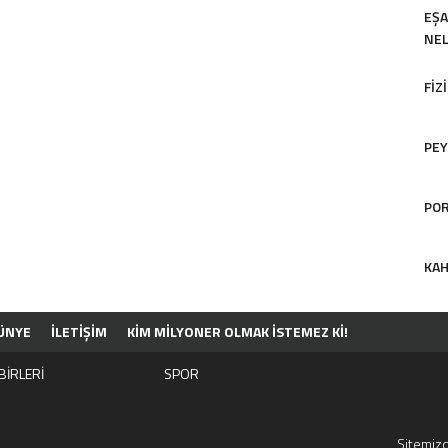
EŞA
NEL
FIZ
PEY
POR
KAH
ÜNYE
İLETİŞİM
KIM MILYONER OLMAK İSTEMEZ KI!
BİRLERİ
SPOR
Sitemizd