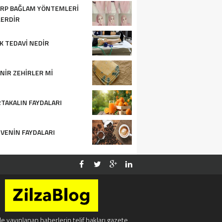
RP BAĞLAM YÖNTEMLERI
ERDIR
IK TEDAVI NEDIR
NIR ZEHIRLER MI
TAKALIN FAYDALARI
VENIN FAYDALARI
e yayınlanan haberlerin telif hakları gazete