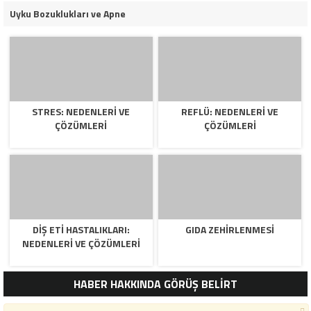
Uyku Bozuklukları ve Apne
STRES: NEDENLERI VE
REFLÜ: NEDENLERI VE
ÇÖZÜMLERI
ÇÖZÜMLERI
DIŞ ETI HASTALIKLARI:
GIDA ZEHIRLENMESI
NEDENLERI VE ÇÖZÜMLERI
HABER HAKKINDA GÖRÜŞ BELİRT