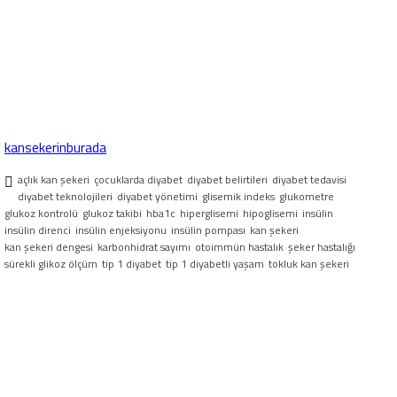
kansekerinburada
açlık kan şekeri
çocuklarda diyabet
diyabet belirtileri
diyabet tedavisi
diyabet teknolojileri
diyabet yönetimi
glisemik indeks
glukometre
glukoz kontrolü
glukoz takibi
hba1c
hiperglisemi
hipoglisemi
insülin
insülin direnci
insülin enjeksiyonu
insülin pompası
kan şekeri
kan şekeri dengesi
karbonhidrat sayımı
otoimmün hastalık
şeker hastalığı
sürekli glikoz ölçüm
tip 1 diyabet
tip 1 diyabetli yaşam
tokluk kan şekeri