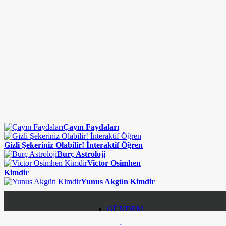
Çayın Faydaları
Gizli Şekeriniz Olabilir! İnteraktif Öğren
Burç Astroloji
Victor Osimhen
Kimdir
Yunus Akgün Kimdir
GÜNDEM