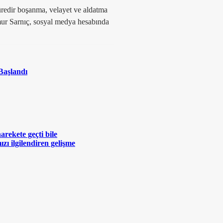
üredir boşanma, velayet ve aldatma
ur Sarnıç, sosyal medya hesabında
Başlandı
rekete geçti bile
zı ilgilendiren gelişme