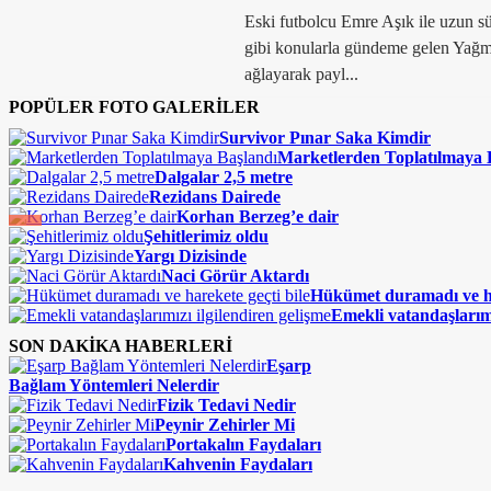
Eski futbolcu Emre Aşık ile uzun s
gibi konularla gündeme gelen Yağm
ağlayarak payl...
POPÜLER FOTO GALERİLER
Survivor Pınar Saka Kimdir
Marketlerden Toplatılmaya 
Dalgalar 2,5 metre
Rezidans Dairede
Korhan Berzeg’e dair
Şehitlerimiz oldu
Yargı Dizisinde
Naci Görür Aktardı
Hükümet duramadı ve ha
Emekli vatandaşlarımı
SON DAKİKA HABERLERİ
Eşarp
Bağlam Yöntemleri Nelerdir
Fizik Tedavi Nedir
Peynir Zehirler Mi
Portakalın Faydaları
Kahvenin Faydaları