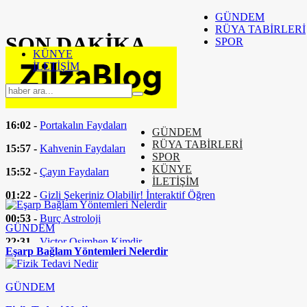
GÜNDEM
RÜYA TABİRLERİ
SON
DAKİKA
SPOR
KÜNYE
İLETİŞİM
16:24 -
Fizik Tedavi Nedir
16:04 -
Peynir Zehirler Mi
16:02 -
Portakalın Faydaları
GÜNDEM
RÜYA TABİRLERİ
15:57 -
Kahvenin Faydaları
SPOR
KÜNYE
15:52 -
Çayın Faydaları
İLETİŞİM
01:22 -
Gizli Şekeriniz Olabilir! İnteraktif Öğren
00:53 -
Burç Astroloji
GÜNDEM
22:31 -
Victor Osimhen Kimdir
Eşarp Bağlam Yöntemleri Nelerdir
GÜNDEM