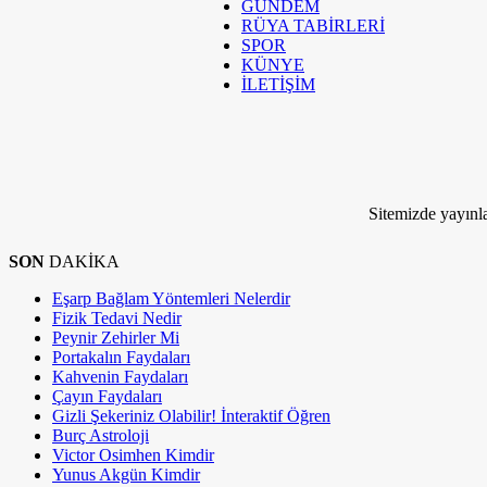
GÜNDEM
RÜYA TABİRLERİ
RÜYA TABİRLERİ
SPOR
SPOR
KÜNYE
İLETİŞİM
KÜNYE
İLETİŞİM
Kim Milyoner Olmak İstemez ki!
Sitemizde yayınla
SON
DAKİKA
Eşarp Bağlam Yöntemleri Nelerdir
Fizik Tedavi Nedir
Peynir Zehirler Mi
Portakalın Faydaları
Kahvenin Faydaları
Çayın Faydaları
Gizli Şekeriniz Olabilir! İnteraktif Öğren
Burç Astroloji
Victor Osimhen Kimdir
Yunus Akgün Kimdir