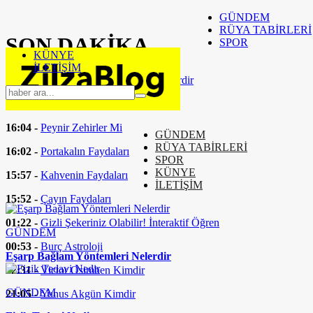
GÜNDEM
RÜYA TABİRLERİ
SON
DAKİKA
SPOR
KÜNYE
İLETİŞİM
16:37 -
Eşarp Bağlam Yöntemleri Nelerdir
16:24 -
Fizik Tedavi Nedir
16:04 -
Peynir Zehirler Mi
GÜNDEM
RÜYA TABİRLERİ
16:02 -
Portakalın Faydaları
SPOR
KÜNYE
15:57 -
Kahvenin Faydaları
İLETİŞİM
15:52 -
Çayın Faydaları
01:22 -
Gizli Şekeriniz Olabilir! İnteraktif Öğren
GÜNDEM
00:53 -
Burç Astroloji
Eşarp Bağlam Yöntemleri Nelerdir
22:31 -
Victor Osimhen Kimdir
GÜNDEM
21:05 -
Yunus Akgün Kimdir