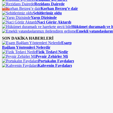
Rezidans Dairede
Korhan Berzeg’e dair
Şehitlerimiz oldu
Yargı Dizisinde
Naci Görür Aktardı
Hükümet duramadı ve ha
Emekli vatandaşlarımı
SON DAKİKA HABERLERİ
Eşarp
Bağlam Yöntemleri Nelerdir
Fizik Tedavi Nedir
Peynir Zehirler Mi
Portakalın Faydaları
Kahvenin Faydaları