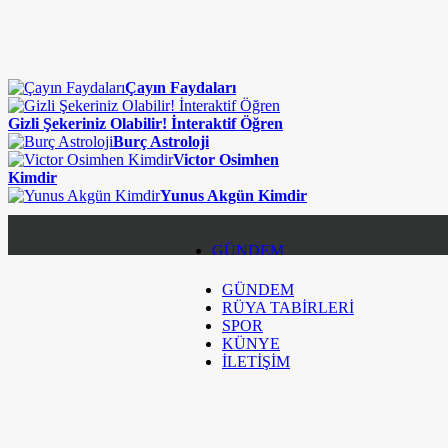
Çayın Faydaları
Gizli Şekeriniz Olabilir! İnteraktif Öğren
Burç Astroloji
Victor Osimhen
Kimdir
Yunus Akgün Kimdir
GÜNDEM
GÜNDEM
RÜYA TABİRLERİ
RÜYA TABİRLERİ
SPOR
SPOR
KÜNYE
İLETİŞİM
KÜNYE
İLETİŞİM