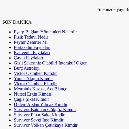
Kim Milyoner Olmak İstemez ki!
Sitemizde yayınla
SON
DAKİKA
Eşarp Bağlam Yöntemleri Nelerdir
Fizik Tedavi Nedir
Peynir Zehirler Mi
Portakalın Faydaları
Kahvenin Faydaları
Çayın Faydaları
Gizli Şekeriniz Olabilir! İnteraktif Öğren
Burç Astroloji
Victor Osimhen Kimdir
Yunus Akgün Kimdir
Victor Osimhen Kimdir
Metrobüs Kazası, Acı Blanço
Nursel Ergin Kimdir
Çağla Şıkel Kimdir
Didem Arslan Yılmaz Kimdir
Survivor Batuhan Gökgöz Kimdir
Survivor Pınar Saka Kimdir
Survivor Sevgi İme Kimdir
Survivor Volkan Çetinkaya Kimdir