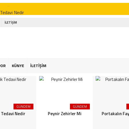
p Bağlam Yöntemleri Nelerdir
 Tedavi Nedir
r Zehirler Mi
İLETİŞİM
kalın Faydaları
enin Faydaları
 Faydaları
 Şekeriniz Olabilir! İnteraktif Öğren
POR
KÜNYE
İLETİŞİM
Astroloji
or Osimhen Kimdir
GÜNDEM
GÜNDEM
k Tedavi Nedir
Peynir Zehirler Mi
Portakalın Fay