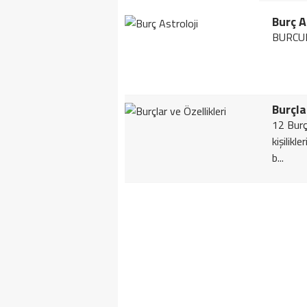
Burç A
BURCU
Burçla
12 Burç 
kişilikl
b...