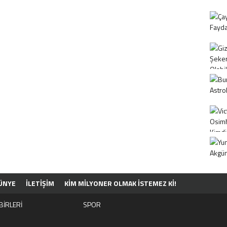
ÜNYE
İLETİŞİM
KIM MILYONER OLMAK İSTEMEZ KI!
BİRLERİ
SPOR