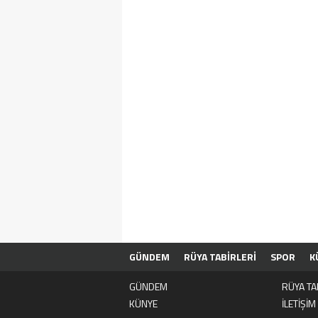
GÜNDEM
RÜYA TABİRLERİ
SPOR
K
GÜNDEM
RÜYA TA
KÜNYE
İLETİŞİM