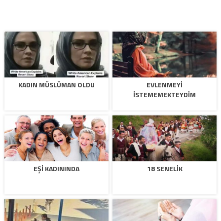
KADIN MÜSLÜMAN OLDU
EVLENMEYI
ISTEMEMEKTEYDIM
EŞI KADININDA
18 SENELIK