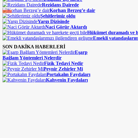
Rezidans Dairede
Korhan Berzeg’e dair
Şehitlerimiz oldu
Yargı Dizisinde
Naci Görür Aktardı
Hükümet duramadı ve ha
Emekli vatandaşlarımı
SON DAKİKA HABERLERİ
Eşarp
Bağlam Yöntemleri Nelerdir
Fizik Tedavi Nedir
Peynir Zehirler Mi
Portakalın Faydaları
Kahvenin Faydaları