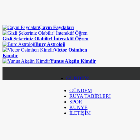
Çayın Faydaları
Gizli Şekeriniz Olabilir! İnteraktif Öğren
Burç Astroloji
Victor Osimhen
Kimdir
Yunus Akgün Kimdir
GÜNDEM
GÜNDEM
RÜYA TABİRLERİ
RÜYA TABİRLERİ
SPOR
SPOR
KÜNYE
İLETİŞİM
KÜNYE
İLETİŞİM