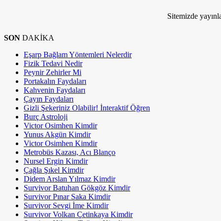
Kim Milyoner Olmak İstemez ki!
Sitemizde yayınla
SON
DAKİKA
Eşarp Bağlam Yöntemleri Nelerdir
Fizik Tedavi Nedir
Peynir Zehirler Mi
Portakalın Faydaları
Kahvenin Faydaları
Çayın Faydaları
Gizli Şekeriniz Olabilir! İnteraktif Öğren
Burç Astroloji
Victor Osimhen Kimdir
Yunus Akgün Kimdir
Victor Osimhen Kimdir
Metrobüs Kazası, Acı Blanço
Nursel Ergin Kimdir
Çağla Şıkel Kimdir
Didem Arslan Yılmaz Kimdir
Survivor Batuhan Gökgöz Kimdir
Survivor Pınar Saka Kimdir
Survivor Sevgi İme Kimdir
Survivor Volkan Çetinkaya Kimdir