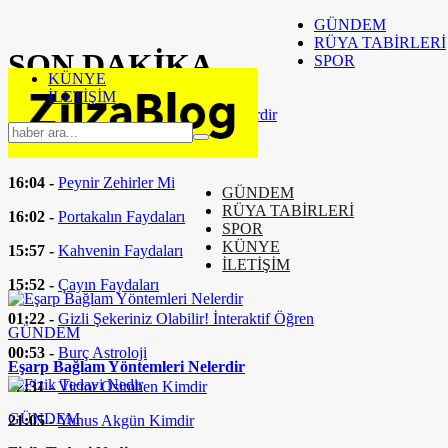
GÜNDEM
RÜYA TABİRLERİ
SON
DAKİKA
SPOR
KÜNYE
İLETİŞİM
16:37 -
Eşarp Bağlam Yöntemleri Nelerdir
16:24 -
Fizik Tedavi Nedir
16:04 -
Peynir Zehirler Mi
GÜNDEM
RÜYA TABİRLERİ
16:02 -
Portakalın Faydaları
SPOR
KÜNYE
15:57 -
Kahvenin Faydaları
İLETİŞİM
15:52 -
Çayın Faydaları
01:22 -
Gizli Şekeriniz Olabilir! İnteraktif Öğren
GÜNDEM
00:53 -
Burç Astroloji
Eşarp Bağlam Yöntemleri Nelerdir
22:31 -
Victor Osimhen Kimdir
GÜNDEM
21:05 -
Yunus Akgün Kimdir