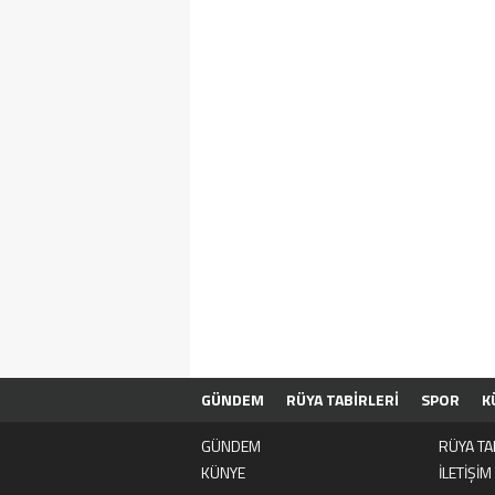
GÜNDEM
RÜYA TABİRLERİ
SPOR
K
GÜNDEM
RÜYA TA
KÜNYE
İLETİŞİM