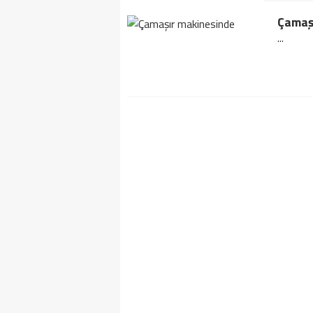
Çamaş
...