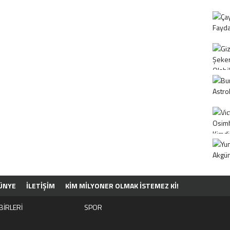
ÜNYE
İLETİŞİM
KIM MILYONER OLMAK İSTEMEZ KI!
BİRLERİ
SPOR