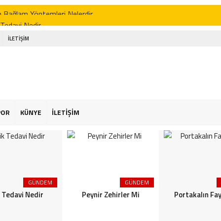
p Bağlam Yöntemleri Nelerdir
 Tedavi Nedir
r Zehirler Mi
İLETİŞİM
kalın Faydaları
enin Faydaları
 Faydaları
 Şekeriniz Olabilir! İnteraktif Öğren
POR
KÜNYE
İLETİŞİM
Astroloji
or Osimhen Kimdir
GÜNDEM
GÜNDEM
k Tedavi Nedir
Peynir Zehirler Mi
Portakalın Fay