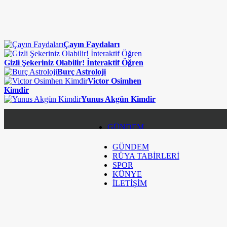
Çayın Faydaları
Gizli Şekeriniz Olabilir! İnteraktif Öğren
Burç Astroloji
Victor Osimhen
Kimdir
Yunus Akgün Kimdir
GÜNDEM
GÜNDEM
RÜYA TABİRLERİ
RÜYA TABİRLERİ
SPOR
SPOR
KÜNYE
İLETİŞİM
KÜNYE
İLETİŞİM