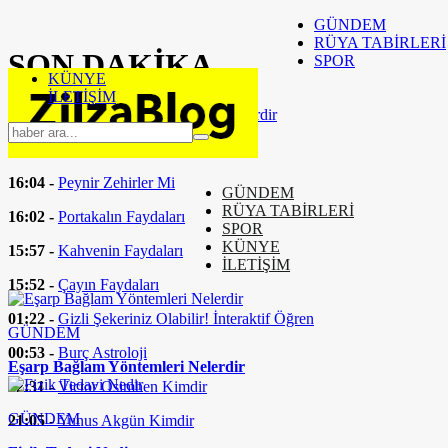
GÜNDEM
RÜYA TABİRLERİ
SON
DAKİKA
SPOR
KÜNYE
İLETİŞİM
16:37 -
Eşarp Bağlam Yöntemleri Nelerdir
16:24 -
Fizik Tedavi Nedir
16:04 -
Peynir Zehirler Mi
GÜNDEM
RÜYA TABİRLERİ
16:02 -
Portakalın Faydaları
SPOR
KÜNYE
15:57 -
Kahvenin Faydaları
İLETİŞİM
15:52 -
Çayın Faydaları
01:22 -
Gizli Şekeriniz Olabilir! İnteraktif Öğren
GÜNDEM
00:53 -
Burç Astroloji
Eşarp Bağlam Yöntemleri Nelerdir
22:31 -
Victor Osimhen Kimdir
GÜNDEM
21:05 -
Yunus Akgün Kimdir