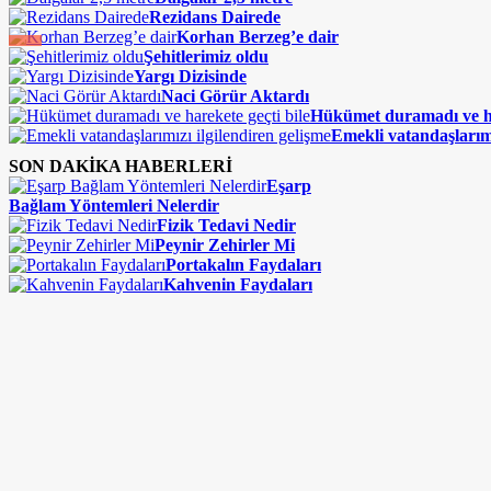
Rezidans Dairede
Korhan Berzeg’e dair
Şehitlerimiz oldu
Yargı Dizisinde
Naci Görür Aktardı
Hükümet duramadı ve ha
Emekli vatandaşlarımı
SON DAKİKA HABERLERİ
Eşarp
Bağlam Yöntemleri Nelerdir
Fizik Tedavi Nedir
Peynir Zehirler Mi
Portakalın Faydaları
Kahvenin Faydaları