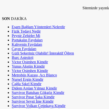
Kim Milyoner Olmak İstemez ki!
Sitemizde yayınla
SON
DAKİKA
Eşarp Bağlam Yöntemleri Nelerdir
Fizik Tedavi Nedir
Peynir Zehirler Mi
Portakalın Faydaları
Kahvenin Faydaları
Çayın Faydaları
Gizli Şekeriniz Olabilir! İnteraktif Öğren
Burç Astroloji
Victor Osimhen Kimdir
Yunus Akgün Kimdir
Victor Osimhen Kimdir
Metrobüs Kazası, Acı Blanço
Nursel Ergin Kimdir
Çağla Şıkel Kimdir
Didem Arslan Yılmaz Kimdir
Survivor Batuhan Gökgöz Kimdir
Survivor Pınar Saka Kimdir
Survivor Sevgi İme Kimdir
Survivor Volkan Çetinkaya Kimdir