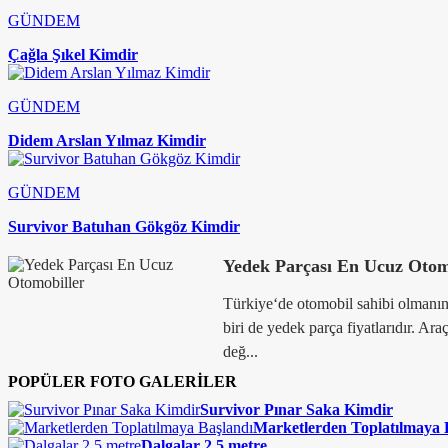
GÜNDEM
Çağla Şıkel Kimdir
GÜNDEM
Didem Arslan Yılmaz Kimdir
GÜNDEM
Survivor Batuhan Gökgöz Kimdir
Yedek Parçası En Ucuz Otom
Türkiye‘de otomobil sahibi olmanı
biri de yedek parça fiyatlarıdır. Ara
değ...
POPÜLER FOTO GALERİLER
Survivor Pınar Saka Kimdir
Marketlerden Toplatılmaya 
Dalgalar 2,5 metre