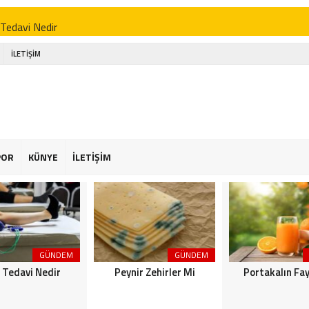
 Tedavi Nedir
r Zehirler Mi
İLETİŞİM
kalın Faydaları
enin Faydaları
 Faydaları
 Şekeriniz Olabilir! İnteraktif Öğren
POR
KÜNYE
İLETİŞİM
Astroloji
or Osimhen Kimdir
GÜNDEM
GÜNDEM
k Tedavi Nedir
Peynir Zehirler Mi
Portakalın Fay