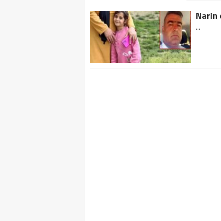
Narin 
...