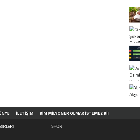
ÜNYE
İLETİŞİM
KIM MILYONER OLMAK İSTEMEZ KI!
BİRLERİ
SPOR