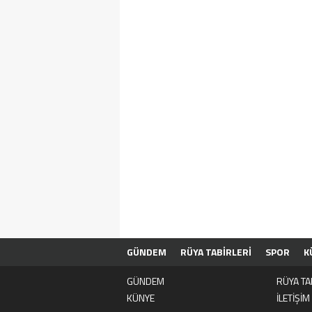
GÜNDEM
RÜYA TABİRLERİ
SPOR
K
GÜNDEM
RÜYA TA
KÜNYE
İLETİŞİM