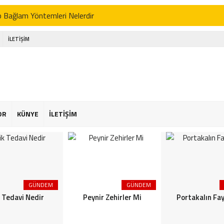
p Bağlam Yöntemleri Nelerdir
 Tedavi Nedir
İLETİŞİM
r Zehirler Mi
kalın Faydaları
enin Faydaları
 Faydaları
OR
KÜNYE
İLETİŞİM
 Şekeriniz Olabilir! İnteraktif Öğren
Astroloji
or Osimhen Kimdir
GÜNDEM
GÜNDEM
s Akgün Kimdir
k Tedavi Nedir
Peynir Zehirler Mi
Portakalın Fay