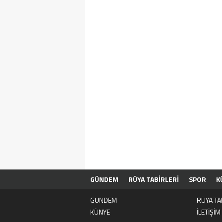
GÜNDEM
RÜYA TABİRLERİ
SPOR
K
GÜNDEM
RÜYA TA
KÜNYE
İLETİŞİM