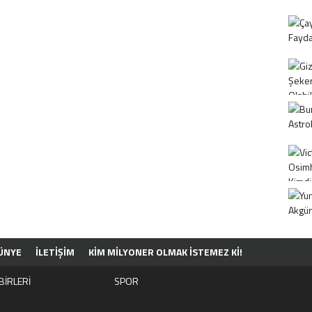
ÜNYE
İLETİŞİM
KIM MILYONER OLMAK İSTEMEZ KI!
BİRLERİ
SPOR