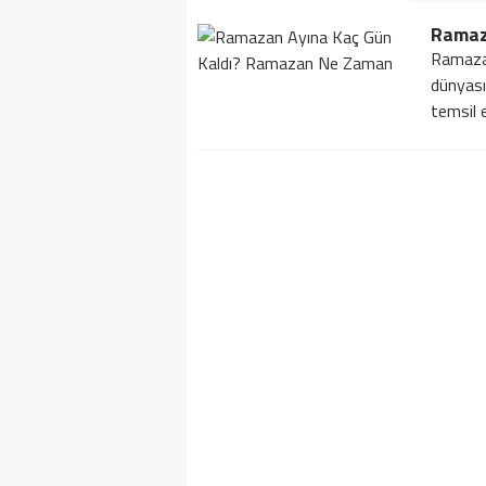
Ramaz
Ramaza
dünyası
temsil e