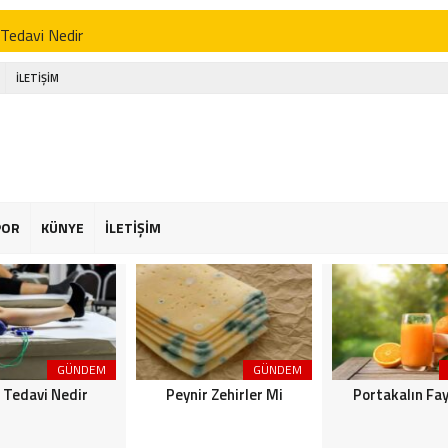
 Tedavi Nedir
r Zehirler Mi
İLETİŞİM
kalın Faydaları
enin Faydaları
 Faydaları
 Şekeriniz Olabilir! İnteraktif Öğren
POR
KÜNYE
İLETİŞİM
Astroloji
or Osimhen Kimdir
GÜNDEM
GÜNDEM
k Tedavi Nedir
Peynir Zehirler Mi
Portakalın Fay