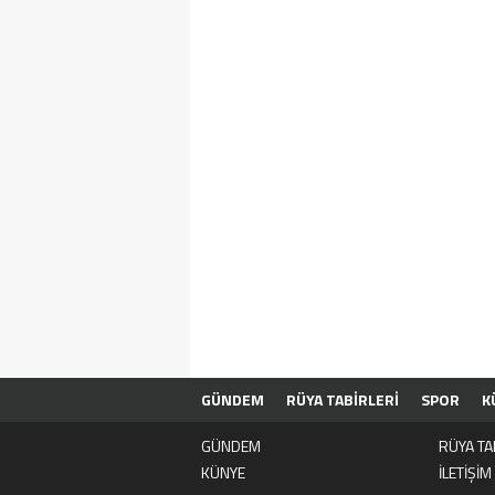
GÜNDEM
RÜYA TABİRLERİ
SPOR
K
GÜNDEM
RÜYA TA
KÜNYE
İLETİŞİM