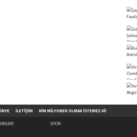
ÜNYE
İLETİŞİM
KIM MILYONER OLMAK İSTEMEZ KI!
BİRLERİ
SPOR