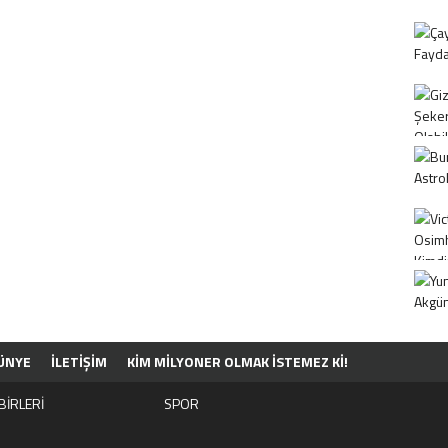
ÜNYE
İLETİŞİM
KIM MILYONER OLMAK İSTEMEZ KI!
BİRLERİ
SPOR