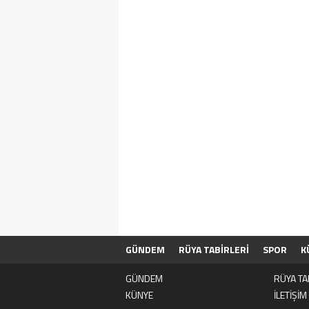
GÜNDEM
RÜYA TABİRLERİ
SPOR
K
GÜNDEM
RÜYA TA
KÜNYE
İLETİŞİM