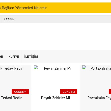
p Bağlam Yöntemleri Nelerdir
 Tedavi Nedir
İLETİŞİM
r Zehirler Mi
kalın Faydaları
enin Faydaları
 Faydaları
OR
KÜNYE
İLETİŞİM
 Şekeriniz Olabilir! İnteraktif Öğren
Astroloji
or Osimhen Kimdir
GÜNDEM
GÜNDEM
s Akgün Kimdir
k Tedavi Nedir
Peynir Zehirler Mi
Portakalın Fay