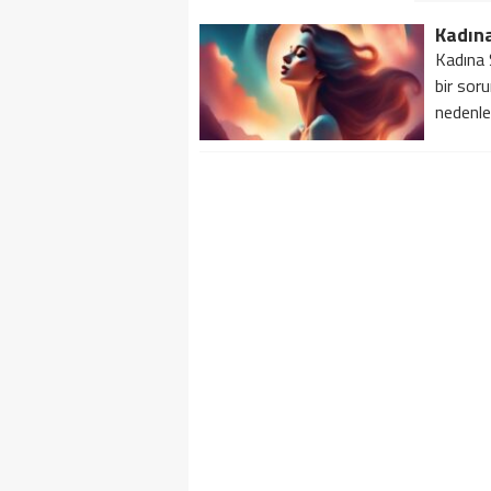
Kadın
Kadına 
bir sor
nedenler