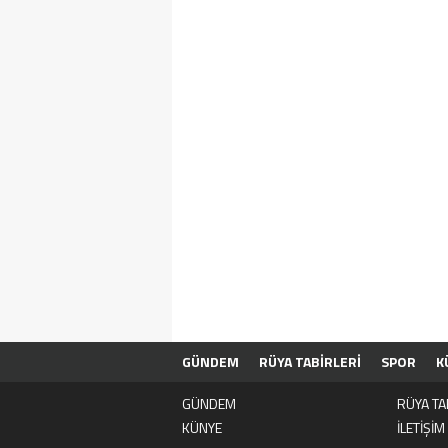
GÜNDEM
RÜYA TABİRLERİ
SPOR
K
GÜNDEM
RÜYA TA
KÜNYE
İLETİŞİM