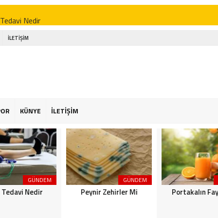
 Tedavi Nedir
r Zehirler Mi
İLETİŞİM
kalın Faydaları
enin Faydaları
 Faydaları
 Şekeriniz Olabilir! İnteraktif Öğren
POR
KÜNYE
İLETİŞİM
Astroloji
or Osimhen Kimdir
GÜNDEM
GÜNDEM
k Tedavi Nedir
Peynir Zehirler Mi
Portakalın Fay