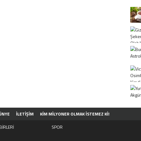
ÜNYE
İLETİŞİM
KIM MILYONER OLMAK İSTEMEZ KI!
BİRLERİ
SPOR