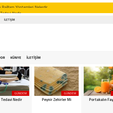
p Bağlam Yöntemleri Nelerdir
 Tedavi Nedir
r Zehirler Mi
İLETİŞİM
kalın Faydaları
enin Faydaları
 Faydaları
 Şekeriniz Olabilir! İnteraktif Öğren
POR
KÜNYE
İLETİŞİM
Astroloji
or Osimhen Kimdir
GÜNDEM
GÜNDEM
k Tedavi Nedir
Peynir Zehirler Mi
Portakalın Fay