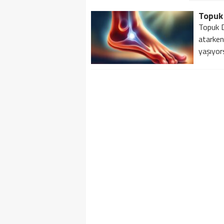
Topuk
Topuk Di
atarken
yaşıyors