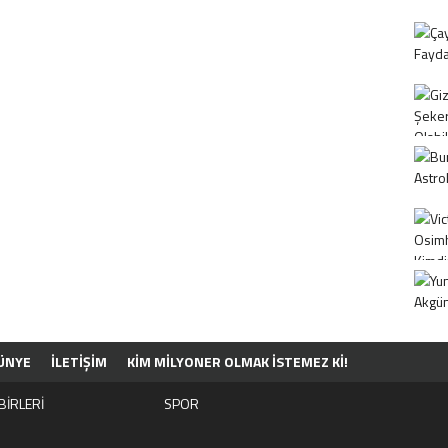
ÜNYE
İLETİŞİM
KIM MILYONER OLMAK İSTEMEZ KI!
BİRLERİ
SPOR