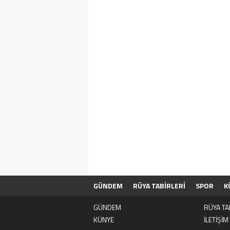
GÜNDEM
RÜYA TABİRLERİ
SPOR
K
GÜNDEM
RÜYA TA
KÜNYE
İLETİŞİM