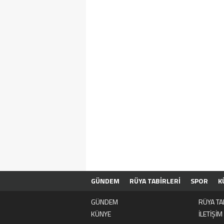
GÜNDEM
RÜYA TABİRLERİ
SPOR
K
GÜNDEM
RÜYA TA
KÜNYE
İLETİŞİM