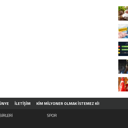
ÜNYE
İLETİŞİM
KIM MILYONER OLMAK İSTEMEZ KI!
BİRLERİ
SPOR