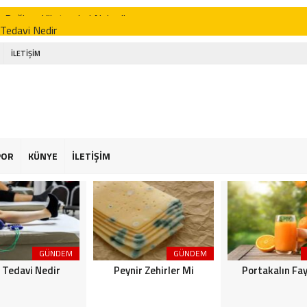
 Tedavi Nedir
r Zehirler Mi
İLETİŞİM
kalın Faydaları
enin Faydaları
 Faydaları
 Şekeriniz Olabilir! İnteraktif Öğren
POR
KÜNYE
İLETİŞİM
Astroloji
or Osimhen Kimdir
GÜNDEM
GÜNDEM
k Tedavi Nedir
Peynir Zehirler Mi
Portakalın Fay