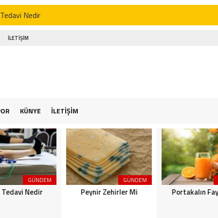
 Tedavi Nedir
r Zehirler Mi
İLETİŞİM
kalın Faydaları
enin Faydaları
 Faydaları
 Şekeriniz Olabilir! İnteraktif Öğren
POR
KÜNYE
İLETİŞİM
Astroloji
or Osimhen Kimdir
GÜNDEM
GÜNDEM
k Tedavi Nedir
Peynir Zehirler Mi
Portakalın Fay