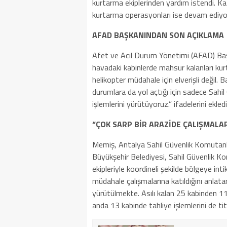
kurtarma ekiplerinden yardım istendi. Ka
kurtarma operasyonları ise devam ediyo
AFAD BAŞKANINDAN SON AÇIKLAMA
Afet ve Acil Durum Yönetimi (AFAD) Baş
havadaki kabinlerde mahsur kalanları kur
helikopter müdahale için elverişli değil. B
durumlara da yol açtığı için sadece Sahil
işlemlerini yürütüyoruz.” ifadelerini ekledi
“ÇOK SARP BİR ARAZİDE ÇALIŞMALA
Memiş, Antalya Sahil Güvenlik Komutanlığı
Büyükşehir Belediyesi, Sahil Güvenlik K
ekipleriyle koordineli şekilde bölgeye inti
müdahale çalışmalarına katıldığını anlatan
yürütülmekte. Asılı kalan 25 kabinden 11
anda 13 kabinde tahliye işlemlerini de tit