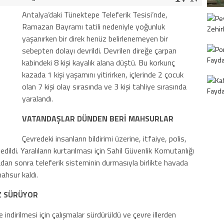
Antalya’daki Tünektepe Teleferik Tesisi’nde,
Ramazan Bayramı tatili nedeniyle yoğunluk
yaşanırken bir direk henüz belirlenemeyen bir
sebepten dolayı devrildi. Devrilen direğe çarpan
kabindeki 8 kişi kayalık alana düştü. Bu korkunç
kazada 1 kişi yaşamını yitirirken, içlerinde 2 çocuk
olan 7 kişi olay sırasında ve 3 kişi tahliye sırasında
yaralandı.
VATANDAŞLAR DÜNDEN BERİ MAHSURLAR
Çevredeki insanların bildirimi üzerine, itfaiye, polis,
dildi. Yaralıların kurtarılması için Sahil Güvenlik Komutanlığı
adan sonra teleferik sisteminin durmasıyla birlikte havada
mahsur kaldı.
Z SÜRÜYOR
e indirilmesi için çalışmalar sürdürüldü ve çevre illerden