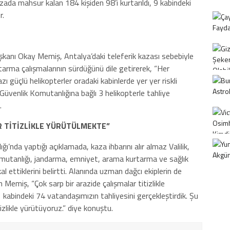
zada mahsur kalan 184 kişiden 98’i kurtarıldı, 9 kabindeki
r.
kanı Okay Memiş, Antalya’daki teleferik kazası sebebiyle
tarma çalışmalarının sürdüğünü dile getirerek, “Her
azı güçlü helikopterler oradaki kabinlerde yer yer riskli
 Güvenlik Komutanlığına bağlı 3 helikopterle tahliye
.
R TİTİZLİKLE YÜRÜTÜLMEKTE”
’nda yaptığı açıklamada, kaza ihbarını alır almaz Valilik,
omutanlığı, jandarma, emniyet, arama kurtarma ve sağlık
kal ettiklerini belirtti. Alanında uzman dağcı ekiplerin de
 Memiş, “Çok sarp bir arazide çalışmalar titizlikle
 kabindeki 74 vatandaşımızın tahliyesini gerçekleştirdik. Şu
izlikle yürütüyoruz.” diye konuştu.