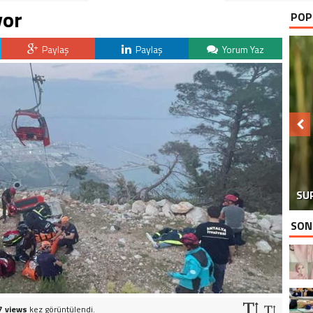
yor
POP
Paylaş
Paylaş
Yorum Yaz
SU
SON
7 views
kez görüntülendi.