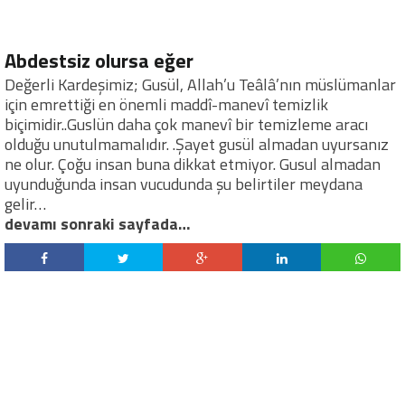
Abdestsiz olursa eğer
Değerli Kardeşimiz; Gusül, Allah’u Teâlâ’nın müslümanlar
için emrettiği en önemli maddî-manevî temizlik
biçimidir..Guslün daha çok manevî bir temizleme aracı
olduğu unutulmamalıdır. .Şayet gusül almadan uyursanız
ne olur. Çoğu insan buna dikkat etmiyor. Gusul almadan
uyunduğunda insan vucudunda şu belirtiler meydana
gelir…
devamı sonraki sayfada…