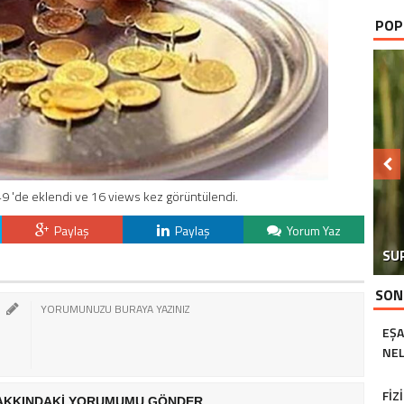
POP
9 'de eklendi ve 16 views kez görüntülendi.
Paylaş
Paylaş
Yorum Yaz
SU
SON
EŞA
NEL
FIZ
AKKINDAKİ YORUMUMU GÖNDER