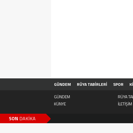
GÜNDEM
RÜYA TABİRLERİ
SPOR
K
GÜNDEM
RÜYA TA
KÜNYE
İLETİŞİM
SON
DAKİKA