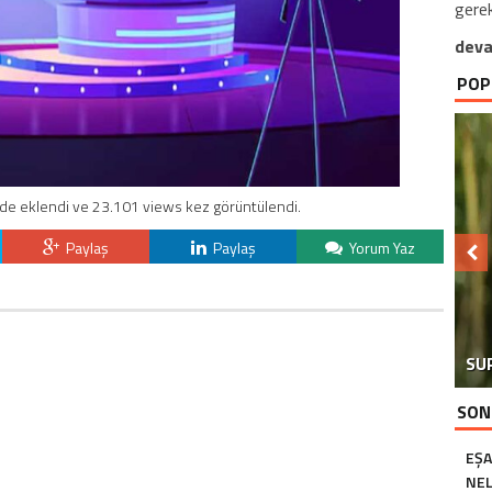
gere
deva
POP
'de eklendi ve 23.101 views kez görüntülendi.
Paylaş
Paylaş
Yorum Yaz
SU
SON
EŞA
NEL