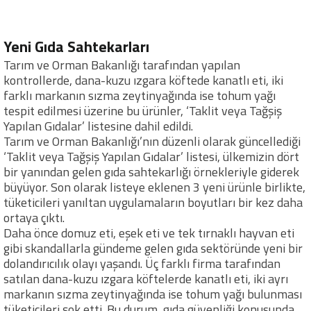
Yeni Gıda Sahtekarları
Tarım ve Orman Bakanlığı tarafından yapılan
kontrollerde, dana-kuzu ızgara köftede kanatlı eti, iki
farklı markanın sızma zeytinyağında ise tohum yağı
tespit edilmesi üzerine bu ürünler, ‘Taklit veya Tağşiş
Yapılan Gıdalar’ listesine dahil edildi.
Tarım ve Orman Bakanlığı’nın düzenli olarak güncellediği
‘Taklit veya Tağşiş Yapılan Gıdalar’ listesi, ülkemizin dört
bir yanından gelen gıda sahtekarlığı örnekleriyle giderek
büyüyor. Son olarak listeye eklenen 3 yeni ürünle birlikte,
tüketicileri yanıltan uygulamaların boyutları bir kez daha
ortaya çıktı.
Daha önce domuz eti, eşek eti ve tek tırnaklı hayvan eti
gibi skandallarla gündeme gelen gıda sektöründe yeni bir
dolandırıcılık olayı yaşandı. Üç farklı firma tarafından
satılan dana-kuzu ızgara köftelerde kanatlı eti, iki ayrı
markanın sızma zeytinyağında ise tohum yağı bulunması
tüketicileri şok etti. Bu durum, gıda güvenliği konusunda