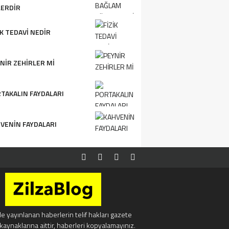
ERDIR
IK TEDAVI NEDIR
NIR ZEHIRLER MI
TAKALIN FAYDALARI
VENIN FAYDALARI
e yayınlanan haberlerin telif hakları gazete
kaynaklarına aittir, haberleri kopyalamayınız.