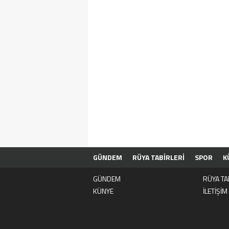
GÜNDEM
RÜYA TABİRLERİ
SPOR
K
GÜNDEM
RÜYA TA
KÜNYE
İLETİŞİM