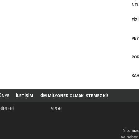
NEL
FIZ
PEY
POR
KAH
ÜNYE
İLETİŞİM
KIM MILYONER OLMAK İSTEMEZ KI!
BİRLERİ
SPOR
Sitemizd
ve haber 