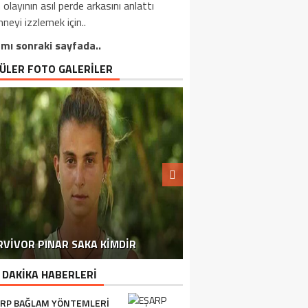
 olayının asıl perde arkasını anlattı
neyi izzlemek için..
mı sonraki sayfada..
ÜLER FOTO GALERİLER
MARKETLERDEN TOPLA
RVIVOR PINAR SAKA KIMDIR
BAŞLANDI
 DAKİKA HABERLERİ
RP BAĞLAM YÖNTEMLERI