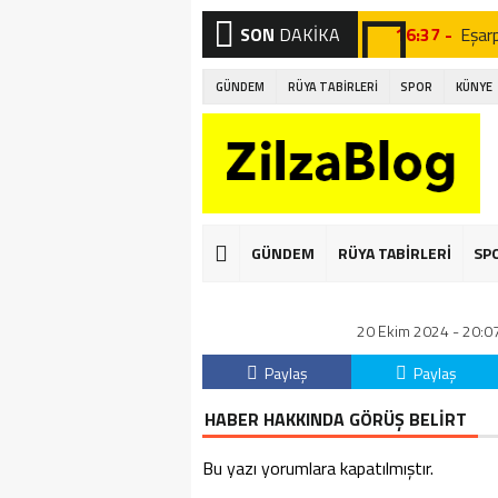
SON
DAKİKA
16:37 -
Eşar
16:24 -
Fizik
GÜNDEM
RÜYA TABİRLERİ
SPOR
KÜNYE
16:04 -
Peyni
16:02 -
Porta
15:57 -
Kahv
15:52 -
Çayın
GÜNDEM
RÜYA TABİRLERİ
SP
01:22 -
Gizli
20 Ekim 2024 - 20:07
00:53 -
Burç 
Paylaş
Paylaş
22:31 -
Vict
HABER HAKKINDA GÖRÜŞ BELİRT
21:05 -
Yunu
Bu yazı yorumlara kapatılmıştır.