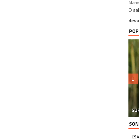
Narin
O sah
deva
POP
SU
SON
EŞA