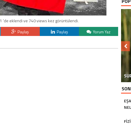
POP
1 'de eklendi ve 740 views kez görüntülendi.
Paylaş
Paylaş
Yorum Yaz
SU
SON
EŞA
NEL
FIZ