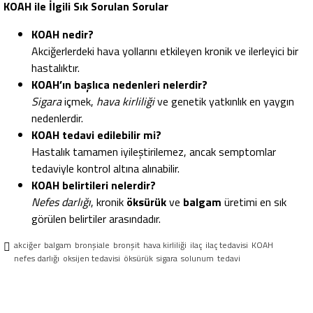
KOAH ile İlgili Sık Sorulan Sorular
KOAH nedir?
Akciğerlerdeki hava yollarını etkileyen kronik ve ilerleyici bir
hastalıktır.
KOAH’ın başlıca nedenleri nelerdir?
Sigara
içmek,
hava kirliliği
ve genetik yatkınlık en yaygın
nedenlerdir.
KOAH tedavi edilebilir mi?
Hastalık tamamen iyileştirilemez, ancak semptomlar
tedaviyle kontrol altına alınabilir.
KOAH belirtileri nelerdir?
Nefes darlığı
, kronik
öksürük
ve
balgam
üretimi en sık
görülen belirtiler arasındadır.
akciğer
balgam
bronşiale
bronşit
hava kirliliği
ilaç
ilaç tedavisi
KOAH
nefes darlığı
oksijen tedavisi
öksürük
sigara
solunum
tedavi