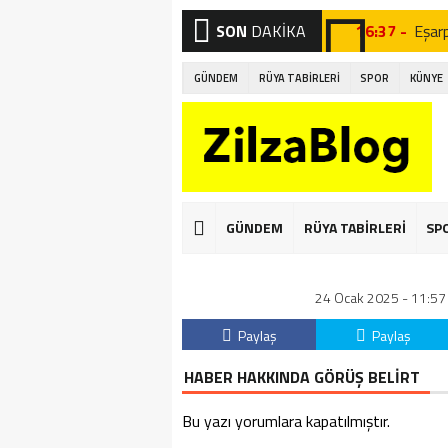
SON
DAKİKA
16:37 -
Eşar
16:24 -
Fizik
GÜNDEM
RÜYA TABİRLERİ
SPOR
KÜNYE
16:04 -
Peyni
16:02 -
Porta
15:57 -
Kahv
15:52 -
Çayın
GÜNDEM
RÜYA TABİRLERİ
SP
01:22 -
Gizli
24 Ocak 2025 - 11:57 
00:53 -
Burç 
Paylaş
Paylaş
22:31 -
Vict
HABER HAKKINDA GÖRÜŞ BELİRT
21:05 -
Yunu
Bu yazı yorumlara kapatılmıştır.