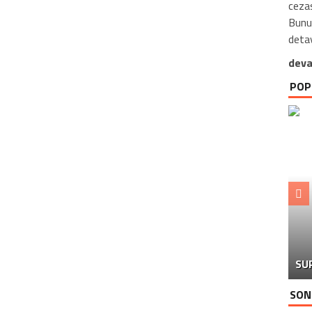
cezas
Bunu 
detay
deva
POP
SU
SON