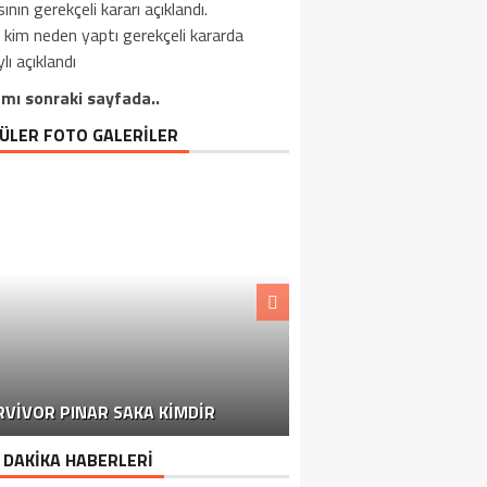
ının gerekçeli kararı açıklandı.
kim neden yaptı gerekçeli kararda
lı açıklandı
mı sonraki sayfada..
ÜLER FOTO GALERİLER
MARKETLERDEN TOPLA
RVIVOR PINAR SAKA KIMDIR
BAŞLANDI
 DAKİKA HABERLERİ