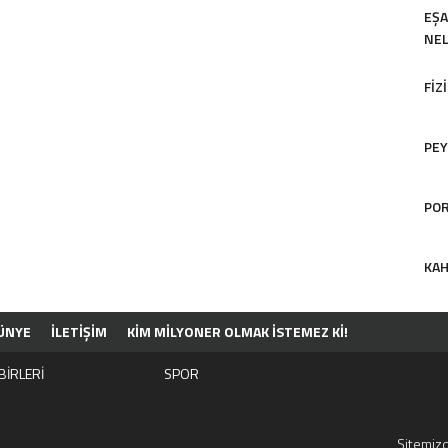
EŞA
NEL
FIZ
PEY
POR
KAH
ÜNYE
İLETİŞİM
KIM MILYONER OLMAK İSTEMEZ KI!
BİRLERİ
SPOR
Sitemizd