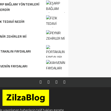
RP BAĞLAM YÖNTEMLERI
ERDIR
IK TEDAVI NEDIR
NIR ZEHIRLER MI
TAKALIN FAYDALARI
VENIN FAYDALARI
e yayınlanan haberlerin telif hakları gazete