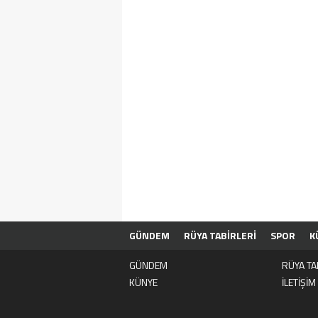
GÜNDEM
RÜYA TABİRLERİ
SPOR
K
GÜNDEM
RÜYA TA
KÜNYE
İLETİŞİM