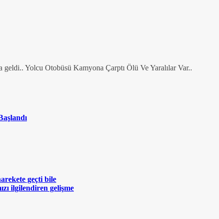
ha geldi.. Yolcu Otobüsü Kamyona Çarptı Ölü Ve Yaralılar Var..
Başlandı
rekete geçti bile
zı ilgilendiren gelişme