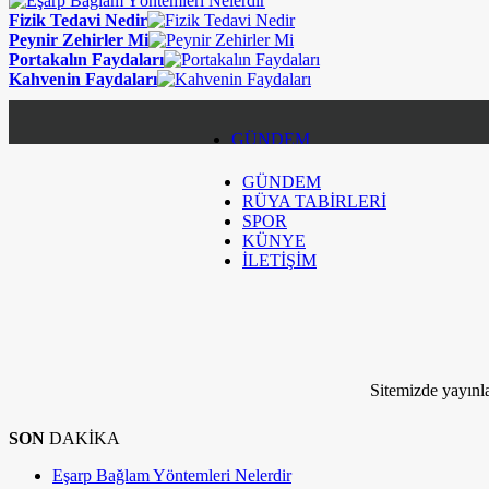
Fizik Tedavi Nedir
Peynir Zehirler Mi
Portakalın Faydaları
Kahvenin Faydaları
GÜNDEM
GÜNDEM
RÜYA TABİRLERİ
RÜYA TABİRLERİ
SPOR
SPOR
KÜNYE
İLETİŞİM
KÜNYE
İLETİŞİM
Kim Milyoner Olmak İstemez ki!
Sitemizde yayınla
SON
DAKİKA
Eşarp Bağlam Yöntemleri Nelerdir