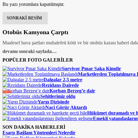
Bu yazı yorumlara kapatılmıştır.
SONRAKİ RESİM
Otobüs Kamyona Çarptı
Maalesef hava şartları muhalefeti kötü ve bir otobüs kazası haberi da
devamı sonraki sayfada…
POPÜLER FOTO GALERİLER
Survivor Pınar Saka Kimdir
Marketlerden Toplatılmaya 
Dalgalar 2,5 metre
Rezidans Dairede
Korhan Berzeg’e dair
Şehitlerimiz oldu
Yargı Dizisinde
Naci Görür Aktardı
Hükümet duramadı ve ha
Emekli vatandaşlarımı
SON DAKİKA HABERLERİ
Eşarp Bağlam Yöntemleri Nelerdir