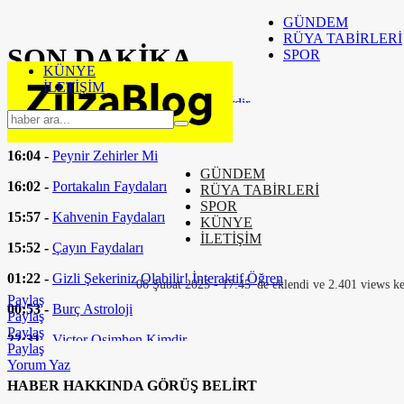
GÜNDEM
RÜYA TABİRLERİ
SON
DAKİKA
SPOR
KÜNYE
İLETİŞİM
16:37 -
Eşarp Bağlam Yöntemleri Nelerdir
16:24 -
Fizik Tedavi Nedir
16:04 -
Peynir Zehirler Mi
GÜNDEM
16:02 -
Portakalın Faydaları
RÜYA TABİRLERİ
SPOR
15:57 -
Kahvenin Faydaları
KÜNYE
İLETİŞİM
15:52 -
Çayın Faydaları
01:22 -
Gizli Şekeriniz Olabilir! İnteraktif Öğren
06 Şubat 2025 - 17:45 'de eklendi ve 2.401 views ke
Paylaş
00:53 -
Burç Astroloji
Paylaş
Paylaş
22:31 -
Victor Osimhen Kimdir
Paylaş
Yorum Yaz
HABER HAKKINDA GÖRÜŞ BELİRT