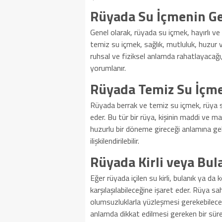
Rüyada Su İçmenin G
Genel olarak, rüyada su içmek, hayırlı ve
temiz su içmek, sağlık, mutluluk, huzur ve
ruhsal ve fiziksel anlamda rahatlayacağı,
yorumlanır.
Rüyada Temiz Su İçm
Rüyada berrak ve temiz su içmek, rüya s
eder. Bu tür bir rüya, kişinin maddi ve m
huzurlu bir döneme gireceği anlamına gel
ilişkilendirilebilir.
Rüyada Kirli veya Bul
Eğer rüyada içilen su kirli, bulanık ya da 
karşılaşılabileceğine işaret eder. Rüya sa
olumsuzluklarla yüzleşmesi gerekebileceğ
anlamda dikkat edilmesi gereken bir süreci