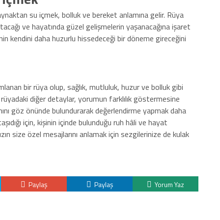
aynaktan su içmek, bolluk ve bereket anlamına gelir. Rüya
artacağı ve hayatında güzel gelişmelerin yaşanacağına işaret
inin kendini daha huzurlu hissedeceği bir döneme gireceğini
anan bir rüya olup, sağlık, mutluluk, huzur ve bolluk gibi
e rüyadaki diğer detaylar, yorumun farklılık göstermesine
amını göz önünde bulundurarak değerlendirme yapmak daha
aşıdığı için, kişinin içinde bulunduğu ruh hâli ve hayat
nızın size özel mesajlarını anlamak için sezgilerinize de kulak
Paylaş
Paylaş
Yorum Yaz