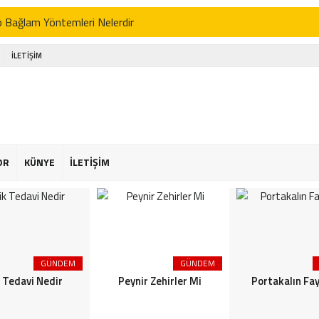
p Bağlam Yöntemleri Nelerdir
 Tedavi Nedir
İLETİŞİM
r Zehirler Mi
kalın Faydaları
enin Faydaları
 Faydaları
OR
KÜNYE
İLETİŞİM
 Şekeriniz Olabilir! İnteraktif Öğren
Astroloji
or Osimhen Kimdir
GÜNDEM
GÜNDEM
s Akgün Kimdir
k Tedavi Nedir
Peynir Zehirler Mi
Portakalın Fay