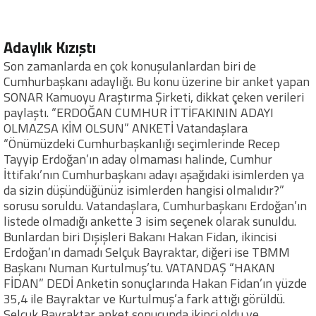
Adaylık Kızıştı
Son zamanlarda en çok konuşulanlardan biri de
Cumhurbaşkanı adaylığı. Bu konu üzerine bir anket yapan
SONAR Kamuoyu Araştırma Şirketi, dikkat çeken verileri
paylaştı. “ERDOĞAN CUMHUR İTTİFAKININ ADAYI
OLMAZSA KİM OLSUN” ANKETİ Vatandaşlara
“Önümüzdeki Cumhurbaşkanlığı seçimlerinde Recep
Tayyip Erdoğan’ın aday olmaması halinde, Cumhur
İttifakı’nın Cumhurbaşkanı adayı aşağıdaki isimlerden ya
da sizin düşündüğünüz isimlerden hangisi olmalıdır?”
sorusu soruldu. Vatandaşlara, Cumhurbaşkanı Erdoğan’ın
listede olmadığı ankette 3 isim seçenek olarak sunuldu.
Bunlardan biri Dışişleri Bakanı Hakan Fidan, ikincisi
Erdoğan’ın damadı Selçuk Bayraktar, diğeri ise TBMM
Başkanı Numan Kurtulmuş’tu. VATANDAŞ “HAKAN
FİDAN” DEDİ Anketin sonuçlarında Hakan Fidan’ın yüzde
35,4 ile Bayraktar ve Kurtulmuş’a fark attığı görüldü.
Selçuk Bayraktar anket sonucunda ikinci oldu ve