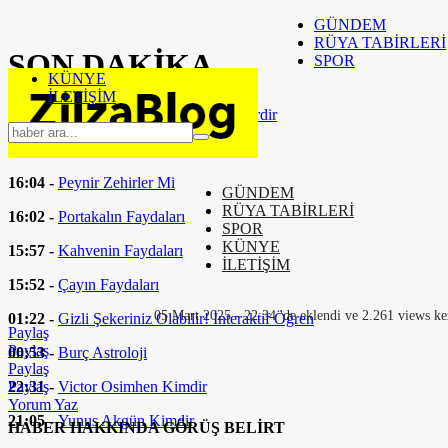
GÜNDEM
RÜYA TABİRLERİ
SON
DAKİKA
SPOR
KÜNYE
İLETİŞİM
16:37 -
Eşarp Bağlam Yöntemleri Nelerdir
16:24 -
Fizik Tedavi Nedir
16:04 -
Peynir Zehirler Mi
GÜNDEM
RÜYA TABİRLERİ
16:02 -
Portakalın Faydaları
SPOR
KÜNYE
15:57 -
Kahvenin Faydaları
İLETİŞİM
15:52 -
Çayın Faydaları
05 Mart 2025 - 22:34 'de eklendi ve 2.261 views ke
01:22 -
Gizli Şekeriniz Olabilir! İnteraktif Öğren
Paylaş
Paylaş
00:53 -
Burç Astroloji
Paylaş
22:31 -
Victor Osimhen Kimdir
Paylaş
Yorum Yaz
21:05 -
Yunus Akgün Kimdir
HABER HAKKINDA GÖRÜŞ BELİRT