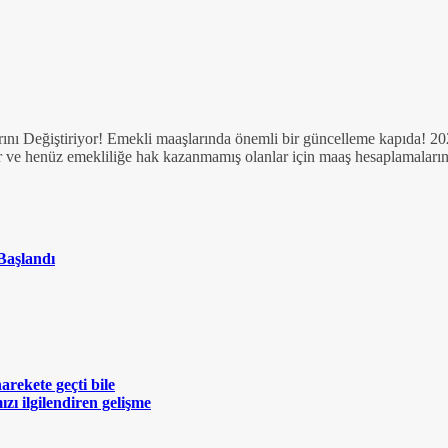
 Değiştiriyor! Emekli maaşlarında önemli bir güncelleme kapıda! 2024
r ve henüz emekliliğe hak kazanmamış olanlar için maaş hesaplamaların
Başlandı
rekete geçti bile
zı ilgilendiren gelişme