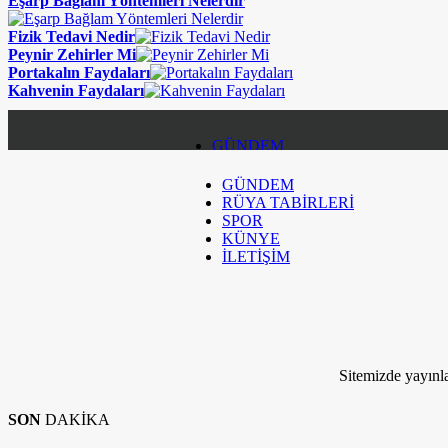
Eşarp Bağlam Yöntemleri Nelerdir
Fizik Tedavi Nedir
Peynir Zehirler Mi
Portakalın Faydaları
Kahvenin Faydaları
GÜNDEM
GÜNDEM
RÜYA TABİRLERİ
RÜYA TABİRLERİ
SPOR
SPOR
KÜNYE
İLETİŞİM
KÜNYE
İLETİŞİM
Kim Milyoner Olmak İstemez ki!
Sitemizde yayınla
SON
DAKİKA