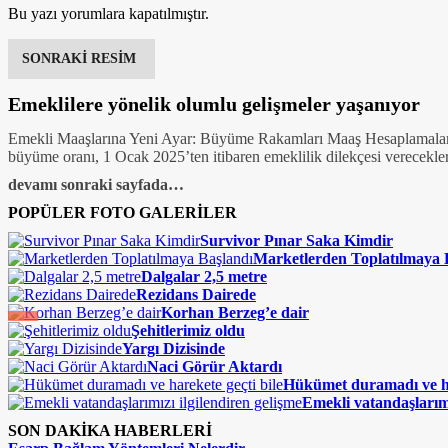
Bu yazı yorumlara kapatılmıştır.
SONRAKİ RESİM
Emeklilere yönelik olumlu gelişmeler yaşanıyor
Emekli Maaşlarına Yeni Ayar: Büyüme Rakamları Maaş Hesaplamalarını
büyüme oranı, 1 Ocak 2025’ten itibaren emeklilik dilekçesi verecekle
devamı sonraki sayfada…
POPÜLER FOTO GALERİLER
Survivor Pınar Saka Kimdir
Marketlerden Toplatılmaya 
Dalgalar 2,5 metre
Rezidans Dairede
Korhan Berzeg’e dair
Şehitlerimiz oldu
Yargı Dizisinde
Naci Görür Aktardı
Hükümet duramadı ve ha
Emekli vatandaşlarımı
SON DAKİKA HABERLERİ