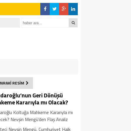
NRAKİ RESİM
ıçdaroğlu’nun Geri Dönüşü
keme Kararıyla mı Olacak?
çdaroğlu Koltuğa Mahkeme Kararıyla mı
cek? Nevşin Mengü’den Flaş Analiz
teci Nevşin Mengü, Cumhuriyet Halk