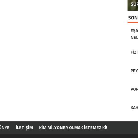
SU
SON
EŞA
NEL
FIZ
PEY
POR
KAH
ÜNYE
İLETİŞİM
KIM MILYONER OLMAK İSTEMEZ KI!