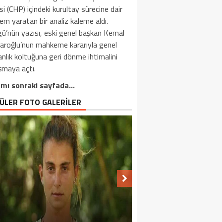
si (CHP) içindeki kurultay sürecine dair
m yaratan bir analiz kaleme aldı.
ü’nün yazısı, eski genel başkan Kemal
daroğlu’nun mahkeme kararıyla genel
nlık koltuğuna geri dönme ihtimalini
şmaya açtı.
mı sonraki sayfada…
ÜLER FOTO GALERİLER
HÜKÜMET DURAMADI VE HAREKETE
MARKETLERDEN TOPLATILMAYA
EMEKLI VATANDAŞLARIMIZI