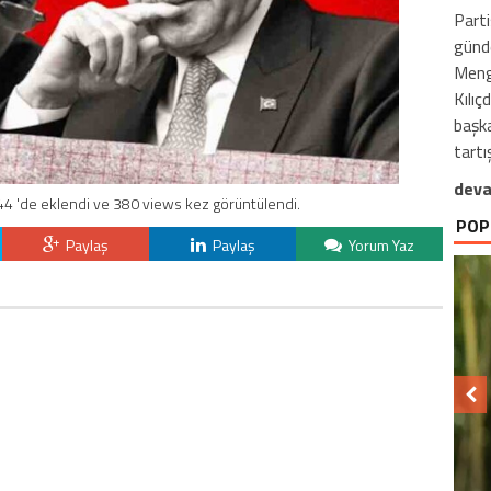
Parti
günde
Meng
Kılıç
başka
tartı
deva
44 'de eklendi ve 380 views kez görüntülendi.
POP
Paylaş
Paylaş
Yorum Yaz