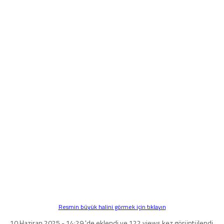
Resmin büyük halini görmek için tıklayın
10 Haziran 2025 - 14:29 'de eklendi ve 122 views kez görüntülendi.