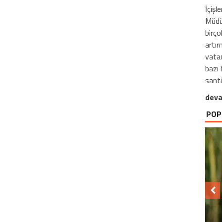
İçişl
Müdür
birço
artır
vatan
bazı
santi
deva
POP