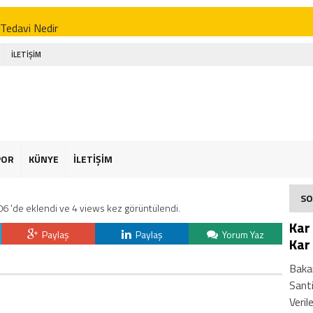
p Bağlam Yöntemleri Nelerdir
 Tedavi Nedir
r Zehirler Mi
İLETİŞİM
kalın Faydaları
enin Faydaları
 Faydaları
 Şekeriniz Olabilir! İnteraktif Öğren
POR
KÜNYE
İLETİŞİM
Astroloji
SO
6 'de eklendi ve 4 views kez görüntülendi.
or Osimhen Kimdir
Kar
Paylaş
Paylaş
Yorum Yaz
Kar 
Bakan
Santi
Verile