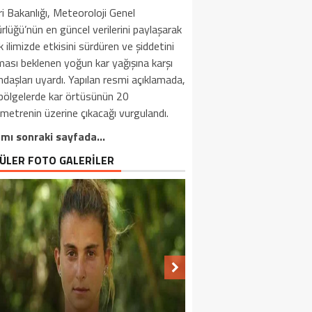
eri Bakanlığı, Meteoroloji Genel
lüğü’nün en güncel verilerini paylaşarak
k ilimizde etkisini sürdüren ve şiddetini
ması beklenen yoğun kar yağışına karşı
daşları uyardı. Yapılan resmi açıklamada,
 bölgelerde kar örtüsünün 20
metrenin üzerine çıkacağı vurgulandı.
mı sonraki sayfada…
ÜLER FOTO GALERİLER