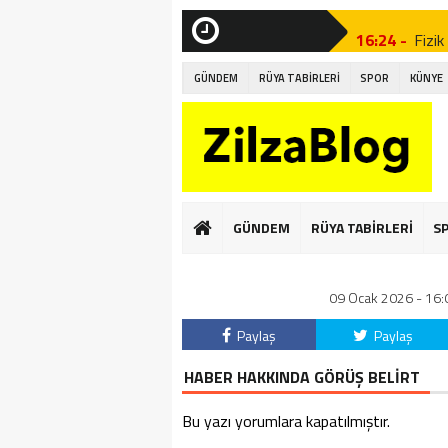
16:37 -
Eşar
16:24 -
Fizik
SON
DAKİKA
16:04 -
Peyni
GÜNDEM
RÜYA TABİRLERİ
SPOR
KÜNYE
16:02 -
Porta
15:57 -
Kahv
15:52 -
Çayın
01:22 -
Gizli
GÜNDEM
RÜYA TABİRLERİ
S
00:53 -
Burç 
09 Ocak 2026 - 16:0
22:31 -
Vict
Paylaş
Paylaş
HABER HAKKINDA GÖRÜŞ BELİRT
Bu yazı yorumlara kapatılmıştır.