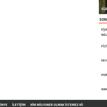
SU
SON
EŞA
NEL
FIZ
PEY
POR
KAH
ÜNYE
İLETİŞİM
KIM MILYONER OLMAK İSTEMEZ KI!