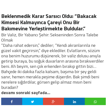
Beklenmedik Karar Sarsıcı Oldu: “Bakacak
Kimsesi Kalmayınca Çareyi Onu Bir
Bakımevine Yerleştirmekte Buldular.”
Bir Valiz, Bir Yabancı Şehir: Sekseninden Sonra Talebe
Olmak
“Daha rahat edersin,” dediler; “Kendi akranlarınla ne
güzel vakit geçirirsin,” diye eklediler. Evlatlarım, sözüm
ona benim huzurumu düşünerek, bir valiz dolusu anıyla
getirip buraya, bu soğuk duvarların arasına bırakıverdiler
beni. Ah beyim, sen çok erkenden bırakıp gittin bizi…
Bahçede iki dakika fazla kalsam, başıma bir şey geldi
sanır, hemen merakla peşime düşerdin. Bak şimdi beni
nerelere sığdırdılar, görsen gelip almaz mısın beni
buradan?
devamı sonraki sayfada…