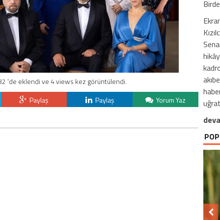
Birde
Ekran
Kızıl
Senar
hikây
kadro
akıbe
2 'de eklendi ve 4 views kez görüntülendi.
haber
Paylaş
Paylaş
Yorum Yaz
uğrat
deva
POP