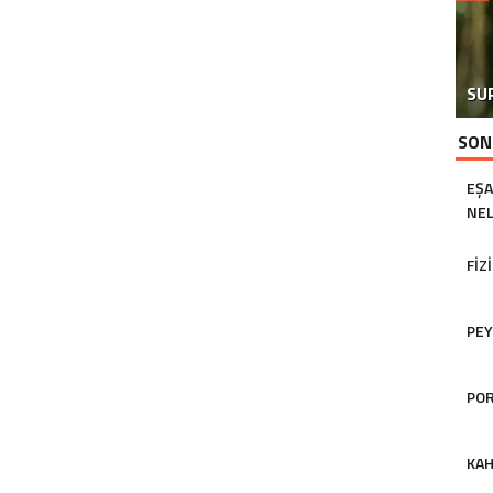
SU
SON
EŞA
NEL
FIZ
PEY
POR
KAH