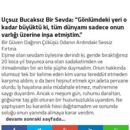
Uçsuz Bucaksız Bir Sevda: “Gönlümdeki yeri o
kadar büyüktü ki, tüm dünyamı sadece onun
varlığı üzerine inşa etmiştim.”
Bir Güven Dağının Çöküşü: Odanın Ardındaki Sessiz
Fırtına
Eşime olan sevdam öylesine derindi ki, geride bıraktığımız
20 koca yıl boyunca ona olan sadakatimden ve
itimadımdan bir an bile şüphe duymadım. Onun hakkında
olumsuz tek bir kelime eden kim varsa tereddüt etmeden
karşıma aldım; o da beni hoşnut etmek için adeta pervane
olurdu. İş hayatına asla müdahale etmez, mahremine
saygı duyardım. Ancak o meşum gün, ruhumu daraltan,
göğsüme taş gibi oturan bir huzursuzlukla uyandım. Ne
yaptıysam bu karanlık hissi dağıtamadım ve sonunda
soluğu onun yanında almaya karar verdim.
devamı sonraki sayfada…