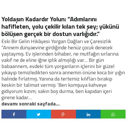
Yoldaşın Kadardır Yolun: “Adımlarını
hafifleten, yolu çekilir kılan tek şey; yükünü
bölüşen gerçek bir dostun varlığıdır.”
Eski Bir Gelin Hikâyesi: Yorgan Dağları ve Çaresizlik
“Annem dünyaevine girdiğinde henüz çocuk denecek
yaştaymış. Ev işlerinden bihaber, ne mutfağın sırlarına
vakıf ne de eline iğne iplik almışlığı var… Bir gün
babaannem, evdeki tüm yorganların içlerini bir güzel
yıkayıp temizledikten sonra annemin önüne koca bir yığın
halinde fırlatmış. Yanına da tertemiz kılıfları bırakıp
keskin bir talimat vermiş: ‘Ben komşuya kahveye
gidiyorum kızım; sakın boş durma, ben kapıdan içeri
girene kadar…
devamı sonraki sayfada…